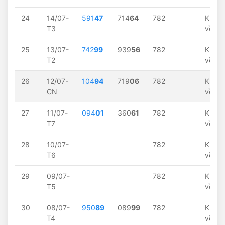
24
14/07-
591
47
714
64
782
Khôn
T3
về
25
13/07-
742
99
939
56
782
Khôn
T2
về
26
12/07-
104
94
719
06
782
Khôn
CN
về
27
11/07-
094
01
360
61
782
Khôn
T7
về
28
10/07-
782
Khôn
T6
về
29
09/07-
782
Khôn
T5
về
30
08/07-
950
89
089
99
782
Khôn
T4
về