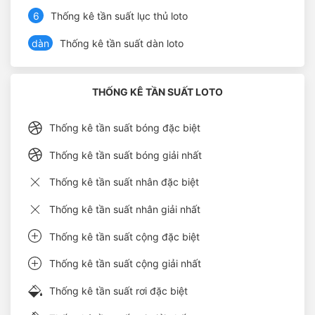
6
Thống kê tần suất lục thủ loto
dàn
Thống kê tần suất dàn loto
THỐNG KÊ TẦN SUẤT LOTO
Thống kê tần suất bóng đặc biệt
Thống kê tần suất bóng giải nhất
Thống kê tần suất nhân đặc biệt
Thống kê tần suất nhân giải nhất
Thống kê tần suất cộng đặc biệt
Thống kê tần suất cộng giải nhất
Thống kê tần suất rơi đặc biệt