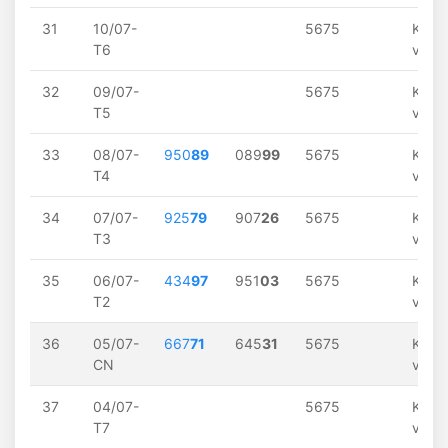
31
10/07-
5675
Khôn
T6
về
32
09/07-
5675
Khôn
T5
về
33
08/07-
950
89
089
99
5675
Khôn
T4
về
34
07/07-
925
79
907
26
5675
Khôn
T3
về
35
06/07-
434
97
951
03
5675
Khôn
T2
về
36
05/07-
667
71
645
31
5675
Khôn
CN
về
37
04/07-
5675
Khôn
T7
về