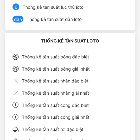
6
Thống kê tần suất lục thủ loto
dàn
Thống kê tần suất dàn loto
THỐNG KÊ TẦN SUẤT LOTO
Thống kê tần suất bóng đặc biệt
Thống kê tần suất bóng giải nhất
Thống kê tần suất nhân đặc biệt
Thống kê tần suất nhân giải nhất
Thống kê tần suất cộng đặc biệt
Thống kê tần suất cộng giải nhất
Thống kê tần suất rơi đặc biệt