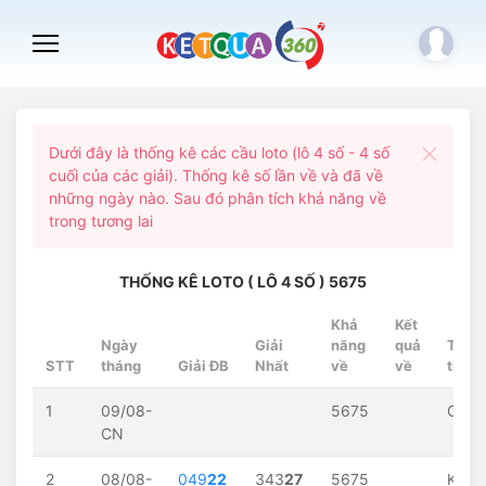
Dưới đây là thống kê các cầu loto (lô 4 số - 4 số
cuối của các giải). Thống kê số lần về và đã về
những ngày nào. Sau đó phân tích khả năng về
trong tương lai
THỐNG KÊ LOTO ( LÔ 4 SỐ ) 5675
Khả
Kết
Ngày
Giải
năng
quả
Trạn
STT
tháng
Giải ĐB
Nhất
về
về
thái
1
09/08-
5675
Chờ..
CN
2
08/08-
049
22
343
27
5675
Khôn