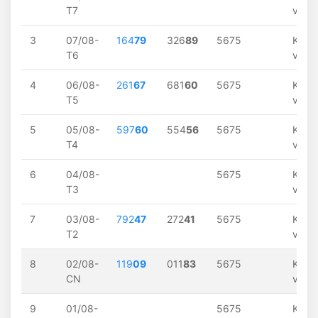
T7
về
3
07/08-
164
79
326
89
5675
Khôn
T6
về
4
06/08-
261
67
681
60
5675
Khôn
T5
về
5
05/08-
597
60
554
56
5675
Khôn
T4
về
6
04/08-
5675
Khôn
T3
về
7
03/08-
792
47
272
41
5675
Khôn
T2
về
8
02/08-
119
09
011
83
5675
Khôn
CN
về
9
01/08-
5675
Khôn