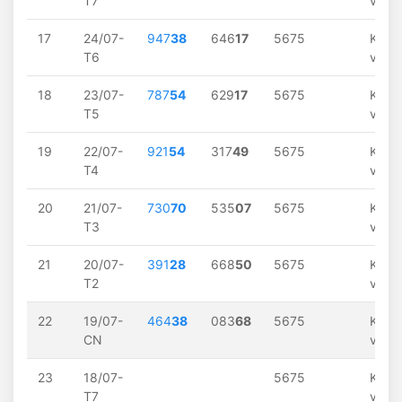
T7
về
17
24/07-
947
38
646
17
5675
Khôn
T6
về
18
23/07-
787
54
629
17
5675
Khôn
T5
về
19
22/07-
921
54
317
49
5675
Khôn
T4
về
20
21/07-
730
70
535
07
5675
Khôn
T3
về
21
20/07-
391
28
668
50
5675
Khôn
T2
về
22
19/07-
464
38
083
68
5675
Khôn
CN
về
23
18/07-
5675
Khôn
T7
về