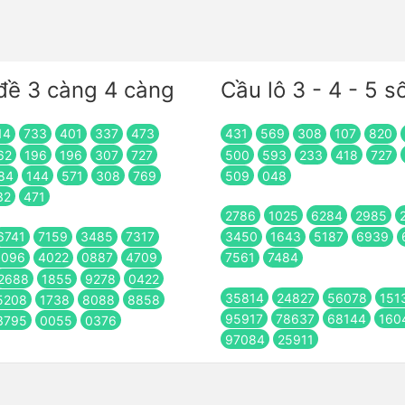
đề 3 càng 4 càng
Cầu lô 3 - 4 - 5 s
14
733
401
337
473
431
569
308
107
820
62
196
196
307
727
500
593
233
418
727
84
144
571
308
769
509
048
32
471
2786
1025
6284
2985
6741
7159
3485
7317
3450
1643
5187
6939
5096
4022
0887
4709
7561
7484
2688
1855
9278
0422
35814
24827
56078
151
5208
1738
8088
8858
95917
78637
68144
160
3795
0055
0376
97084
25911