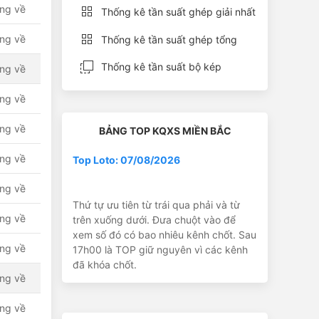
ng về
Thống kê tần suất ghép giải nhất
ng về
Thống kê tần suất ghép tổng
Thống kê tần suất bộ kép
ng về
ng về
ng về
BẢNG TOP KQXS MIỀN BẮC
ng về
Top Loto: 07/08/2026
ng về
Thứ tự ưu tiên từ trái qua phải và từ
ng về
trên xuống dưới. Đưa chuột vào để
xem số đó có bao nhiêu kênh chốt. Sau
ng về
17h00 là TOP giữ nguyên vì các kênh
đã khóa chốt.
ng về
ng về