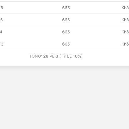
T6
665
Khô
T5
665
Khô
T4
665
Khô
T3
665
Khô
TỔNG:
28
VỀ
3
(TỶ LỆ
10%
)