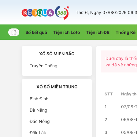
Thứ 6, Ngày 07/08/2026 06:
Sổ kết quả
Tiện ích Loto
Tiện ích ĐB
Thống Kê
XỔ SỐ MIỀN BẮC
Dưới đây là thốn
và đã về những 
Truyền Thống
XỔ SỐ MIỀN TRUNG
STT
Ngày th
Bình Định
1
07/08-
Đà Nẵng
2
06/08-
Đắc Nông
3
05/08-
Đắk Lắk