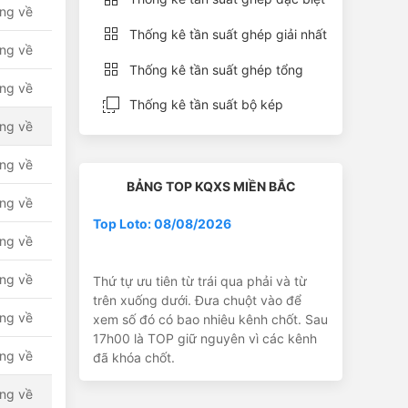
ng về
Thống kê tần suất ghép giải nhất
ng về
Thống kê tần suất ghép tổng
ng về
Thống kê tần suất bộ kép
ng về
ng về
BẢNG TOP KQXS MIỀN BẮC
ng về
Top Loto: 08/08/2026
ng về
ng về
Thứ tự ưu tiên từ trái qua phải và từ
trên xuống dưới. Đưa chuột vào để
ng về
xem số đó có bao nhiêu kênh chốt. Sau
17h00 là TOP giữ nguyên vì các kênh
ng về
đã khóa chốt.
ng về