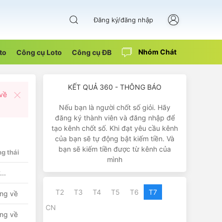
Đăng ký/đăng nhập
Nhóm Chát
to
Công cụ Loto
Công cụ ĐB
KẾT QUẢ 360 - THÔNG BÁO
 về
Nếu bạn là người chốt số giỏi. Hãy
đăng ký thành viên và đăng nhập để
tạo kênh chốt số. Khi đạt yêu cầu kênh
của bạn sẽ tự động bật kiếm tiền. Và
bạn sẽ kiếm tiền được từ kênh của
g thái
mình
..
T2
T3
T4
T5
T6
T7
ng về
CN
ng về