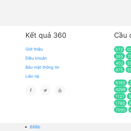
Kết quả 360
Cầu 
Giới thiệu
572
0
365
7
Điều khoản
402
5
Bảo mật thông tin
875
5
Liên hệ
6165
4298
1127
3
1780
7095
888b