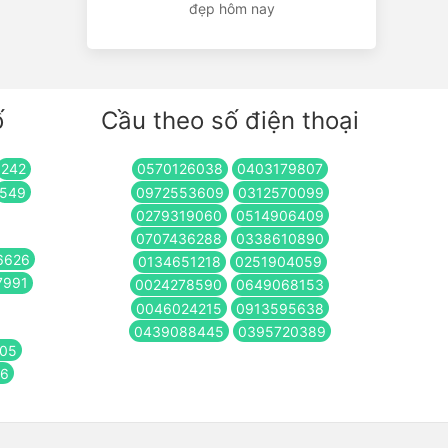
đẹp hôm nay
ố
Cầu theo số điện thoại
242
0570126038
0403179807
549
0972553609
0312570099
0279319060
0514906409
0707436288
0338610890
6626
0134651218
0251904059
7991
0024278590
0649068153
0046024215
0913595638
0439088445
0395720389
05
86