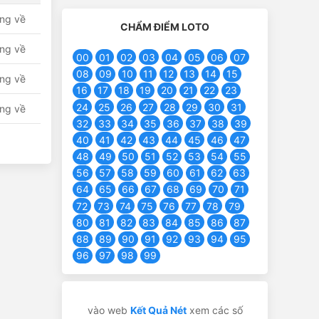
ng về
CHẨM ĐIỂM LOTO
ng về
00
01
02
03
04
05
06
07
08
09
10
11
12
13
14
15
ng về
16
17
18
19
20
21
22
23
24
25
26
27
28
29
30
31
ng về
32
33
34
35
36
37
38
39
40
41
42
43
44
45
46
47
48
49
50
51
52
53
54
55
56
57
58
59
60
61
62
63
64
65
66
67
68
69
70
71
72
73
74
75
76
77
78
79
80
81
82
83
84
85
86
87
88
89
90
91
92
93
94
95
96
97
98
99
vào web
Kết Quả Nét
xem các số