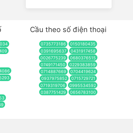
ố
Cầu theo số điện thoại
034
0735773186
0150180435
409
0391695637
0431917458
0026775239
0680376515
0749171450
0229383859
4086
0714887669
0704419624
5293
0937975852
0715729721
0719319706
0995534592
0387751429
0656783100
53
39