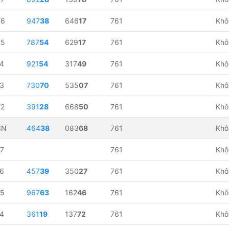
T6
947
38
646
17
761
Khô
T5
787
54
629
17
761
Khô
T4
921
54
317
49
761
Khô
T3
730
70
535
07
761
Khô
T2
391
28
668
50
761
Khô
CN
464
38
083
68
761
Khô
T7
761
Khô
T6
457
39
350
27
761
Khô
T5
967
63
162
46
761
Khô
T4
361
19
137
72
761
Khô