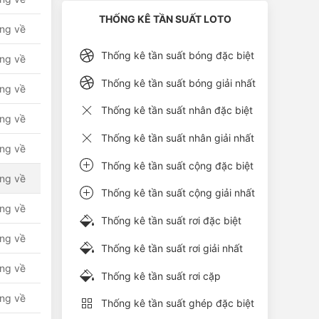
THỐNG KÊ TẦN SUẤT LOTO
ng về
Thống kê tần suất bóng đặc biệt
ng về
Thống kê tần suất bóng giải nhất
ng về
Thống kê tần suất nhân đặc biệt
ng về
Thống kê tần suất nhân giải nhất
ng về
Thống kê tần suất cộng đặc biệt
ng về
Thống kê tần suất cộng giải nhất
ng về
Thống kê tần suất rơi đặc biệt
ng về
Thống kê tần suất rơi giải nhất
ng về
Thống kê tần suất rơi cặp
ng về
Thống kê tần suất ghép đặc biệt