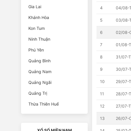
Gia Lai
4
04/08-
Khánh Hòa
5
03/08-
Kon Tum
6
02/08-
Ninh Thuận
7
01/08-
Phú Yên
8
31/07-
Quảng Bình
9
30/07-
Quảng Nam
10
29/07-
Quảng Ngãi
Quảng Trị
11
28/07-
Thừa Thiên Huế
12
27/07-
13
26/07-
XỔ SỐ MIỀN NAM
14
25/07-