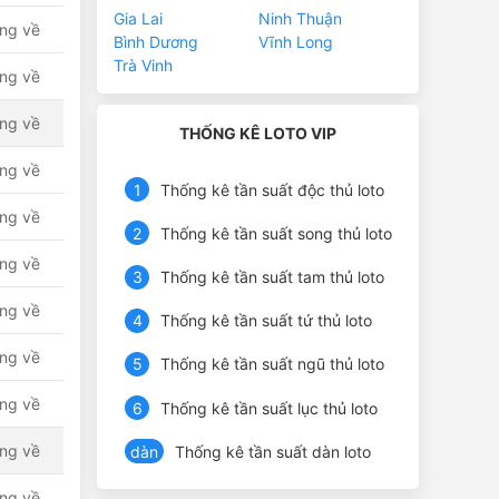
Gia Lai
Ninh Thuận
ng về
Bình Dương
Vĩnh Long
Trà Vinh
ng về
ng về
THỐNG KÊ LOTO VIP
ng về
1
Thống kê tần suất độc thủ loto
ng về
2
Thống kê tần suất song thủ loto
ng về
3
Thống kê tần suất tam thủ loto
ng về
4
Thống kê tần suất tứ thủ loto
ng về
5
Thống kê tần suất ngũ thủ loto
ng về
6
Thống kê tần suất lục thủ loto
ng về
dàn
Thống kê tần suất dàn loto
ng về