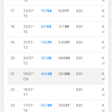
T6
về
17
23/07-
787
54
629
17
820
Khôn
T5
về
18
22/07-
921
54
317
49
820
Khôn
T4
về
19
21/07-
730
70
535
07
820
Khôn
T3
về
20
20/07-
391
28
668
50
820
Khôn
T2
về
21
19/07-
464
38
083
68
820
Khôn
CN
về
22
18/07-
820
Khôn
T7
về
23
17/07-
457
39
350
27
820
Khôn
T6
về