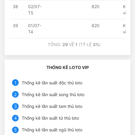
38
02/07-
820
Khôn
T5
về
39
01/07-
820
Khôn
T4
về
TỔNG:
29
VỀ
1
(TỶ LỆ
3%
)
THỐNG KÊ LOTO VIP
1
Thống kê tần suất độc thủ loto
2
Thống kê tần suất song thủ loto
3
Thống kê tần suất tam thủ loto
4
Thống kê tần suất tứ thủ loto
5
Thống kê tần suất ngũ thủ loto