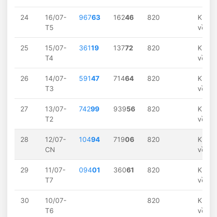
24
16/07-
967
63
162
46
820
Khôn
T5
về
25
15/07-
361
19
137
72
820
Khôn
T4
về
26
14/07-
591
47
714
64
820
Khôn
T3
về
27
13/07-
742
99
939
56
820
Khôn
T2
về
28
12/07-
104
94
719
06
820
Khôn
CN
về
29
11/07-
094
01
360
61
820
Khôn
T7
về
30
10/07-
820
Khôn
T6
về