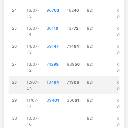
24
16/07-
967
63
162
46
821
Khôn
T5
về
25
15/07-
361
19
137
72
821
Khôn
T4
về
26
14/07-
591
47
714
64
821
Khôn
T3
về
27
13/07-
742
99
939
56
821
Khôn
T2
về
28
12/07-
104
94
719
06
821
Khôn
CN
về
29
11/07-
094
01
360
61
821
Khôn
T7
về
30
10/07-
821
Khôn
T6
về