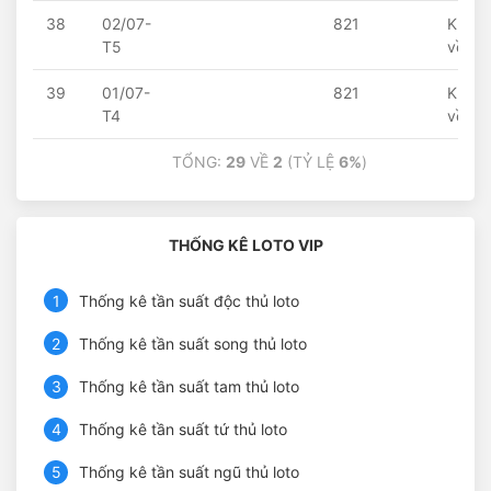
38
02/07-
821
Khôn
T5
về
39
01/07-
821
Khôn
T4
về
TỔNG:
29
VỀ
2
(TỶ LỆ
6%
)
THỐNG KÊ LOTO VIP
1
Thống kê tần suất độc thủ loto
2
Thống kê tần suất song thủ loto
3
Thống kê tần suất tam thủ loto
4
Thống kê tần suất tứ thủ loto
5
Thống kê tần suất ngũ thủ loto