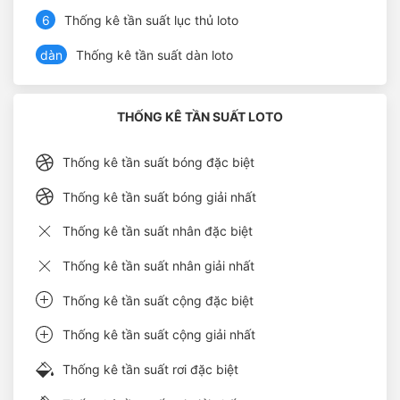
6
Thống kê tần suất lục thủ loto
dàn
Thống kê tần suất dàn loto
THỐNG KÊ TẦN SUẤT LOTO
Thống kê tần suất bóng đặc biệt
Thống kê tần suất bóng giải nhất
Thống kê tần suất nhân đặc biệt
Thống kê tần suất nhân giải nhất
Thống kê tần suất cộng đặc biệt
Thống kê tần suất cộng giải nhất
Thống kê tần suất rơi đặc biệt