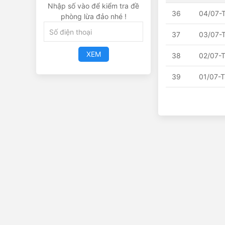
Nhập số vào để kiểm tra đề
36
04/07-
phòng lừa đảo nhé !
37
03/07-
XEM
38
02/07-
39
01/07-