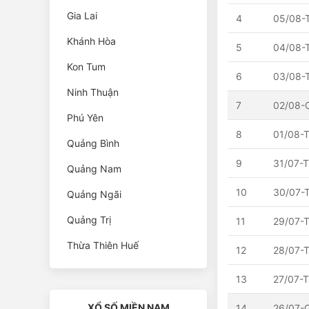
Gia Lai
4
05/08-
Khánh Hòa
5
04/08-
Kon Tum
6
03/08-
Ninh Thuận
7
02/08-
Phú Yên
8
01/08-
Quảng Bình
9
31/07-
Quảng Nam
10
30/07-
Quảng Ngãi
Quảng Trị
11
29/07-
Thừa Thiên Huế
12
28/07-
13
27/07-
XỔ SỐ MIỀN NAM
14
26/07-