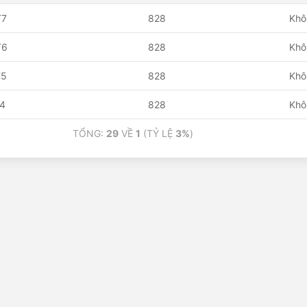
T7
828
Khô
T6
828
Khô
T5
828
Khô
T4
828
Khô
TỔNG:
29
VỀ
1
(TỶ LỆ
3%
)