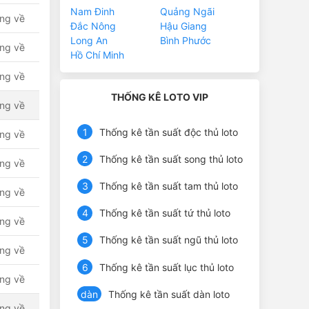
Nam Đinh
Quảng Ngãi
ng về
Đắc Nông
Hậu Giang
Long An
Bình Phước
ng về
Hồ Chí Minh
ng về
THỐNG KÊ LOTO VIP
ng về
1
Thống kê tần suất độc thủ loto
ng về
2
Thống kê tần suất song thủ loto
ng về
3
Thống kê tần suất tam thủ loto
ng về
4
Thống kê tần suất tứ thủ loto
ng về
5
Thống kê tần suất ngũ thủ loto
ng về
6
Thống kê tần suất lục thủ loto
ng về
dàn
Thống kê tần suất dàn loto
ng về