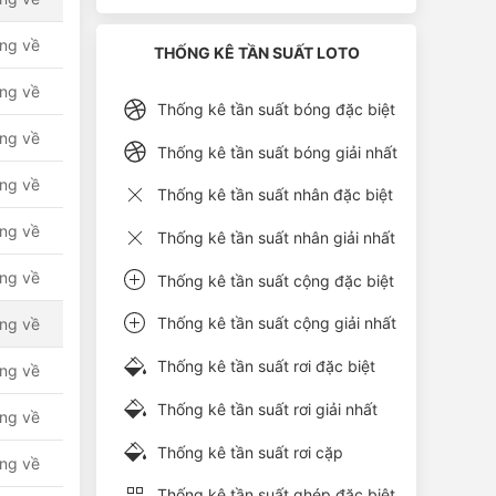
ng về
THỐNG KÊ TẦN SUẤT LOTO
ng về
Thống kê tần suất bóng đặc biệt
ng về
Thống kê tần suất bóng giải nhất
ng về
Thống kê tần suất nhân đặc biệt
ng về
Thống kê tần suất nhân giải nhất
ng về
Thống kê tần suất cộng đặc biệt
Thống kê tần suất cộng giải nhất
ng về
Thống kê tần suất rơi đặc biệt
ng về
Thống kê tần suất rơi giải nhất
ng về
Thống kê tần suất rơi cặp
ng về
Thống kê tần suất ghép đặc biệt