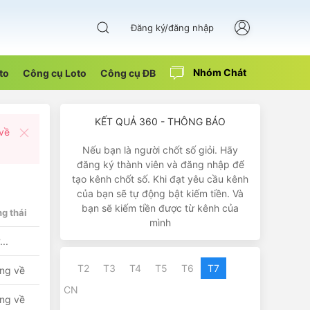
Đăng ký/đăng nhập
Nhóm Chát
to
Công cụ Loto
Công cụ ĐB
KẾT QUẢ 360 - THÔNG BÁO
 về
Nếu bạn là người chốt số giỏi. Hãy
đăng ký thành viên và đăng nhập để
tạo kênh chốt số. Khi đạt yêu cầu kênh
của bạn sẽ tự động bật kiếm tiền. Và
bạn sẽ kiếm tiền được từ kênh của
g thái
mình
..
T2
T3
T4
T5
T6
T7
ng về
CN
ng về