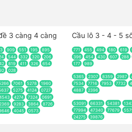
đề 3 càng 4 càng
Cầu lô 3 - 4 - 5 s
23
909
551
195
895
771
455
494
180
619
24
544
332
320
206
396
454
430
607
288
42
819
411
326
654
177
989
92
028
5365
2307
8359
2987
5266
7061
5278
1960
7534
7716
7953
7732
5637
5275
4124
0727
4887
2396
4543
4274
7324
0691
53091
66331
54381
134
2369
9283
3864
8726
77994
47340
77679
557
9646
4045
0573
24275
39876