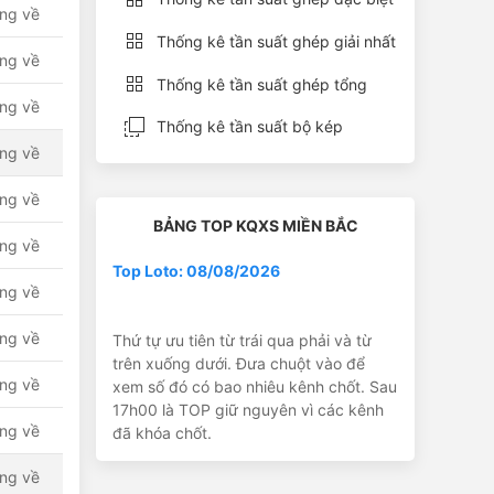
ng về
Thống kê tần suất ghép giải nhất
ng về
Thống kê tần suất ghép tổng
ng về
Thống kê tần suất bộ kép
ng về
ng về
BẢNG TOP KQXS MIỀN BẮC
ng về
Top Loto: 08/08/2026
ng về
ng về
Thứ tự ưu tiên từ trái qua phải và từ
trên xuống dưới. Đưa chuột vào để
ng về
xem số đó có bao nhiêu kênh chốt. Sau
17h00 là TOP giữ nguyên vì các kênh
ng về
đã khóa chốt.
ng về