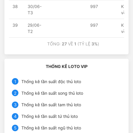
38
30/06-
997
Khôn
T3
về
39
29/06-
997
Khôn
T2
về
TỔNG:
27
VỀ
1
(TỶ LỆ
3%
)
THỐNG KÊ LOTO VIP
1
Thống kê tần suất độc thủ loto
2
Thống kê tần suất song thủ loto
3
Thống kê tần suất tam thủ loto
4
Thống kê tần suất tứ thủ loto
5
Thống kê tần suất ngũ thủ loto