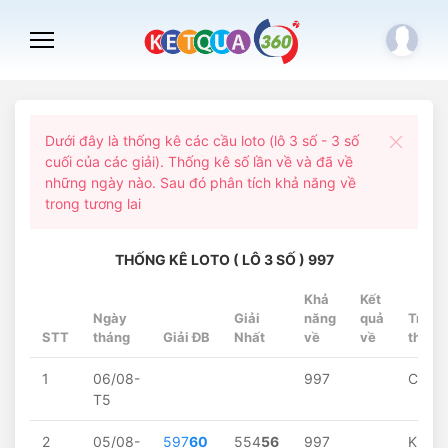
Dưới đây là thống kê các cầu loto (lô 3 số - 3 số
cuối của các giải). Thống kê số lần về và đã về
những ngày nào. Sau đó phân tích khả năng về
trong tương lai
THỐNG KÊ LOTO ( LÔ 3 SỐ ) 997
Khả
Kết
Ngày
Giải
năng
quả
Trạng
STT
tháng
Giải ĐB
Nhất
về
về
thái
1
06/08-
997
Chờ...
T5
2
05/08-
597
60
554
56
997
Khôn