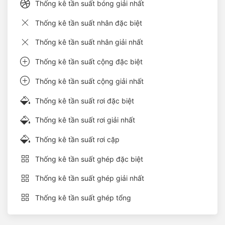
Thống kê tần suất bóng giải nhất
Thống kê tần suất nhân đặc biệt
Thống kê tần suất nhân giải nhất
Thống kê tần suất cộng đặc biệt
Thống kê tần suất cộng giải nhất
Thống kê tần suất rơi đặc biệt
Thống kê tần suất rơi giải nhất
Thống kê tần suất rơi cặp
Thống kê tần suất ghép đặc biệt
Thống kê tần suất ghép giải nhất
Thống kê tần suất ghép tổng