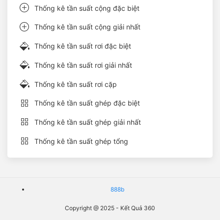
Thống kê tần suất cộng đặc biệt
Thống kê tần suất cộng giải nhất
Thống kê tần suất rơi đặc biệt
Thống kê tần suất rơi giải nhất
Thống kê tần suất rơi cặp
Thống kê tần suất ghép đặc biệt
Thống kê tần suất ghép giải nhất
Thống kê tần suất ghép tổng
888b
Copyright @ 2025 - Kết Quả 360