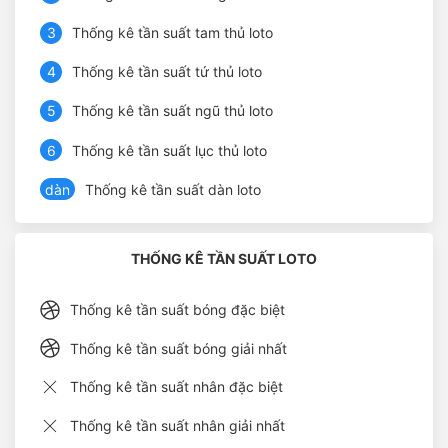
3
Thống kê tần suất tam thủ loto
4
Thống kê tần suất tứ thủ loto
5
Thống kê tần suất ngũ thủ loto
6
Thống kê tần suất lục thủ loto
dàn
Thống kê tần suất dàn loto
THỐNG KÊ TẦN SUẤT LOTO
Thống kê tần suất bóng đặc biệt
Thống kê tần suất bóng giải nhất
Thống kê tần suất nhân đặc biệt
Thống kê tần suất nhân giải nhất