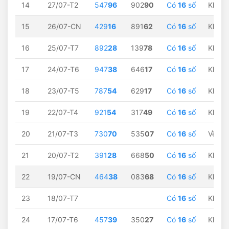
14
27/07-T2
547
96
902
90
Có
16
số
Không
15
26/07-CN
429
16
891
62
Có
16
số
Không
16
25/07-T7
892
28
139
78
Có
16
số
Không
17
24/07-T6
947
38
646
17
Có
16
số
Không
18
23/07-T5
787
54
629
17
Có
16
số
Không
19
22/07-T4
921
54
317
49
Có
16
số
Không
20
21/07-T3
730
70
535
07
Có
16
số
Về
70
21
20/07-T2
391
28
668
50
Có
16
số
Không
22
19/07-CN
464
38
083
68
Có
16
số
Không
23
18/07-T7
Có
16
số
Không
24
17/07-T6
457
39
350
27
Có
16
số
Không