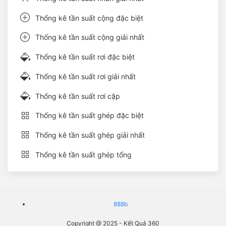
Thống kê tần suất cộng đặc biệt
Thống kê tần suất cộng giải nhất
Thống kê tần suất rơi đặc biệt
Thống kê tần suất rơi giải nhất
Thống kê tần suất rơi cặp
Thống kê tần suất ghép đặc biệt
Thống kê tần suất ghép giải nhất
Thống kê tần suất ghép tổng
888b
Copyright @ 2025 - Kết Quả 360