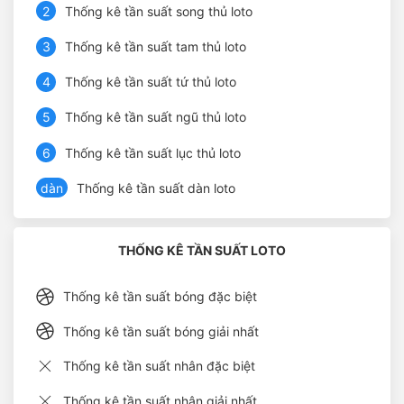
2
Thống kê tần suất song thủ loto
3
Thống kê tần suất tam thủ loto
4
Thống kê tần suất tứ thủ loto
5
Thống kê tần suất ngũ thủ loto
6
Thống kê tần suất lục thủ loto
dàn
Thống kê tần suất dàn loto
THỐNG KÊ TẦN SUẤT LOTO
Thống kê tần suất bóng đặc biệt
Thống kê tần suất bóng giải nhất
Thống kê tần suất nhân đặc biệt
Thống kê tần suất nhân giải nhất