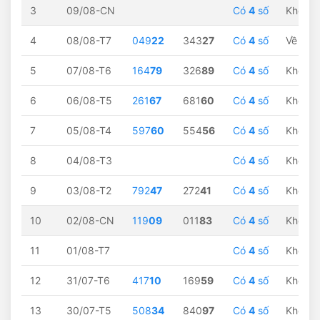
3
09/08-CN
Có
4
số
Không 
4
08/08-T7
049
22
343
27
Có
4
số
Về
22
5
07/08-T6
164
79
326
89
Có
4
số
Không 
6
06/08-T5
261
67
681
60
Có
4
số
Không 
7
05/08-T4
597
60
554
56
Có
4
số
Không 
8
04/08-T3
Có
4
số
Không 
9
03/08-T2
792
47
272
41
Có
4
số
Không 
10
02/08-CN
119
09
011
83
Có
4
số
Không 
11
01/08-T7
Có
4
số
Không 
12
31/07-T6
417
10
169
59
Có
4
số
Không 
13
30/07-T5
508
34
840
97
Có
4
số
Không 