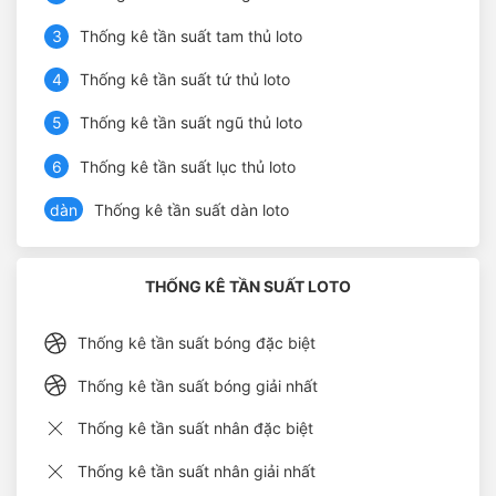
3
Thống kê tần suất tam thủ loto
4
Thống kê tần suất tứ thủ loto
5
Thống kê tần suất ngũ thủ loto
6
Thống kê tần suất lục thủ loto
dàn
Thống kê tần suất dàn loto
THỐNG KÊ TẦN SUẤT LOTO
Thống kê tần suất bóng đặc biệt
Thống kê tần suất bóng giải nhất
Thống kê tần suất nhân đặc biệt
Thống kê tần suất nhân giải nhất