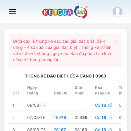
Dưới đây là thống kê các cầu giải đặc biệt (đề 4
càng - 4 số cuối của giải đặc biệt). Thống kê số lần
về và đã về những ngày nào. Sau đó phân tích khả
năng về trong tương lai
THỐNG KÊ ĐẶC BIỆT ( ĐỀ 4 CÀNG ) 0963
Ngày
Giải
Khả
Trạng
STT
tháng
Giải ĐB
Nhất
năng về
thái
1
08/08-T7
Có
16
số
Chờ...
2
07/08-T6
164
79
326
89
Có
16
số
Không
3
06/08-T5
261
67
681
60
Có
16
số
Không