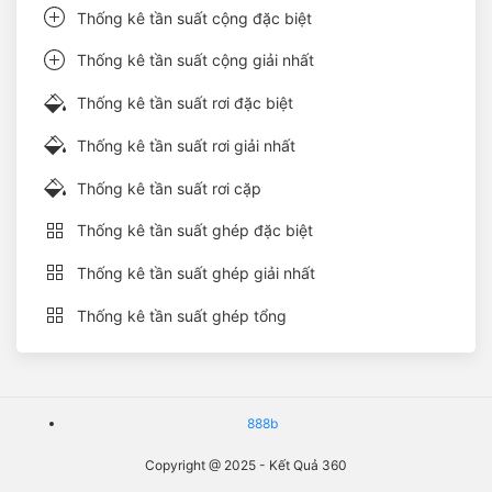
Thống kê tần suất cộng đặc biệt
Thống kê tần suất cộng giải nhất
Thống kê tần suất rơi đặc biệt
Thống kê tần suất rơi giải nhất
Thống kê tần suất rơi cặp
Thống kê tần suất ghép đặc biệt
Thống kê tần suất ghép giải nhất
Thống kê tần suất ghép tổng
888b
Copyright @ 2025 - Kết Quả 360