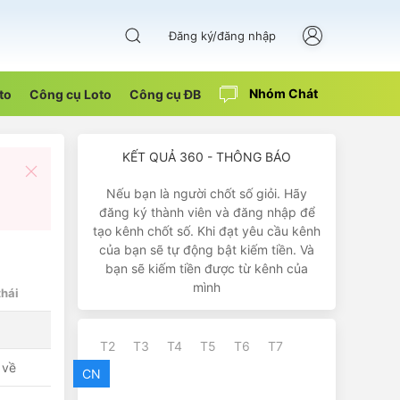
Đăng ký/đăng nhập
Nhóm Chát
to
Công cụ Loto
Công cụ ĐB
KẾT QUẢ 360 - THÔNG BÁO
Nếu bạn là người chốt số giỏi. Hãy
đăng ký thành viên và đăng nhập để
tạo kênh chốt số. Khi đạt yêu cầu kênh
của bạn sẽ tự động bật kiếm tiền. Và
bạn sẽ kiếm tiền được từ kênh của
mình
thái
T2
T3
T4
T5
T6
T7
 về
CN