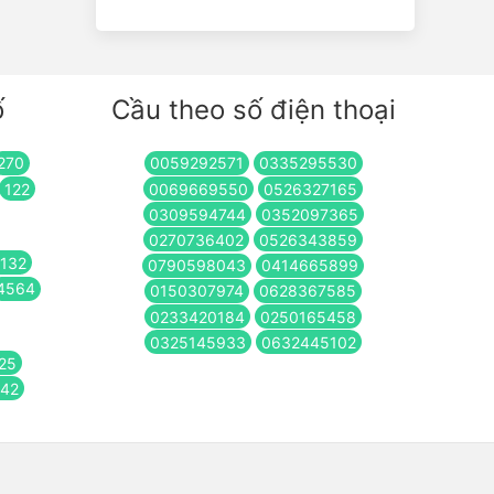
ố
Cầu theo số điện thoại
270
0059292571
0335295530
122
0069669550
0526327165
0309594744
0352097365
0270736402
0526343859
132
0790598043
0414665899
4564
0150307974
0628367585
0233420184
0250165458
0325145933
0632445102
25
642