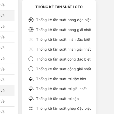
 về
THỐNG KÊ TẦN SUẤT LOTO
 về
Thống kê tần suất bóng đặc biệt
 về
Thống kê tần suất bóng giải nhất
 về
Thống kê tần suất nhân đặc biệt
 về
Thống kê tần suất nhân giải nhất
 về
Thống kê tần suất cộng đặc biệt
Thống kê tần suất cộng giải nhất
 về
Thống kê tần suất rơi đặc biệt
 về
Thống kê tần suất rơi giải nhất
 về
Thống kê tần suất rơi cặp
 về
Thống kê tần suất ghép đặc biệt
 về