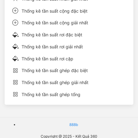
Thống kê tần suất cộng đặc biệt
Thống kê tần suất cộng giải nhất
Thống kê tần suất rơi đặc biệt
Thống kê tần suất rơi giải nhất
Thống kê tần suất rơi cặp
Thống kê tần suất ghép đặc biệt
Thống kê tần suất ghép giải nhất
Thống kê tần suất ghép tổng
888b
Copyright @ 2025 - Kết Quả 360