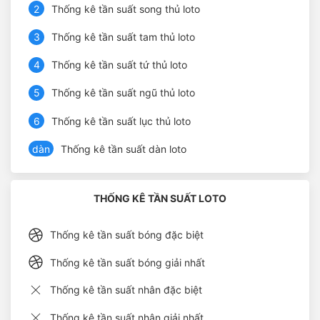
2
Thống kê tần suất song thủ loto
3
Thống kê tần suất tam thủ loto
4
Thống kê tần suất tứ thủ loto
5
Thống kê tần suất ngũ thủ loto
6
Thống kê tần suất lục thủ loto
dàn
Thống kê tần suất dàn loto
THỐNG KÊ TẦN SUẤT LOTO
Thống kê tần suất bóng đặc biệt
Thống kê tần suất bóng giải nhất
Thống kê tần suất nhân đặc biệt
Thống kê tần suất nhân giải nhất