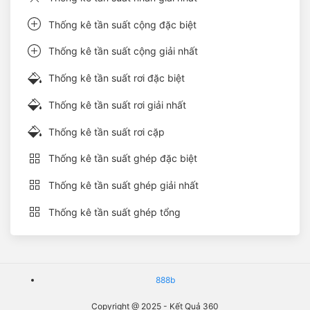
Thống kê tần suất cộng đặc biệt
Thống kê tần suất cộng giải nhất
Thống kê tần suất rơi đặc biệt
Thống kê tần suất rơi giải nhất
Thống kê tần suất rơi cặp
Thống kê tần suất ghép đặc biệt
Thống kê tần suất ghép giải nhất
Thống kê tần suất ghép tổng
888b
Copyright @ 2025 - Kết Quả 360