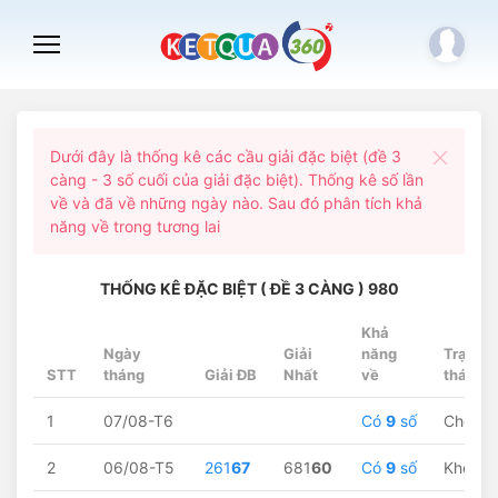
Dưới đây là thống kê các cầu giải đặc biệt (đề 3
càng - 3 số cuối của giải đặc biệt). Thống kê số lần
về và đã về những ngày nào. Sau đó phân tích khả
năng về trong tương lai
THỐNG KÊ ĐẶC BIỆT ( ĐỀ 3 CÀNG ) 980
Khả
Ngày
Giải
năng
Trạng
STT
tháng
Giải ĐB
Nhất
về
thái
1
07/08-T6
Có
9
số
Chờ...
2
06/08-T5
261
67
681
60
Có
9
số
Không 