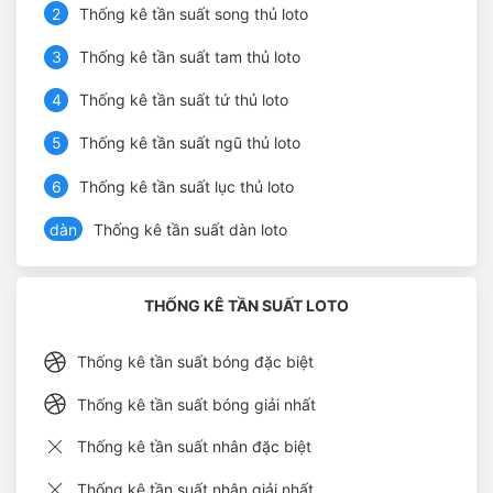
2
Thống kê tần suất song thủ loto
3
Thống kê tần suất tam thủ loto
4
Thống kê tần suất tứ thủ loto
5
Thống kê tần suất ngũ thủ loto
6
Thống kê tần suất lục thủ loto
dàn
Thống kê tần suất dàn loto
THỐNG KÊ TẦN SUẤT LOTO
Thống kê tần suất bóng đặc biệt
Thống kê tần suất bóng giải nhất
Thống kê tần suất nhân đặc biệt
Thống kê tần suất nhân giải nhất