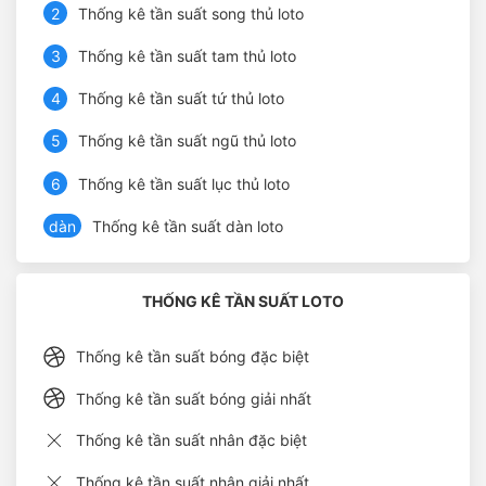
2
Thống kê tần suất song thủ loto
3
Thống kê tần suất tam thủ loto
4
Thống kê tần suất tứ thủ loto
5
Thống kê tần suất ngũ thủ loto
6
Thống kê tần suất lục thủ loto
dàn
Thống kê tần suất dàn loto
THỐNG KÊ TẦN SUẤT LOTO
Thống kê tần suất bóng đặc biệt
Thống kê tần suất bóng giải nhất
Thống kê tần suất nhân đặc biệt
Thống kê tần suất nhân giải nhất