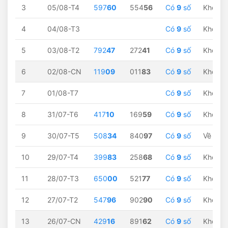
3
05/08-T4
597
60
554
56
Có
9
số
Không 
4
04/08-T3
Có
9
số
Không 
5
03/08-T2
792
47
272
41
Có
9
số
Không 
6
02/08-CN
119
09
011
83
Có
9
số
Không 
7
01/08-T7
Có
9
số
Không 
8
31/07-T6
417
10
169
59
Có
9
số
Không 
9
30/07-T5
508
34
840
97
Có
9
số
Về
34
10
29/07-T4
399
83
258
68
Có
9
số
Không 
11
28/07-T3
650
00
521
77
Có
9
số
Không 
12
27/07-T2
547
96
902
90
Có
9
số
Không 
13
26/07-CN
429
16
891
62
Có
9
số
Không 