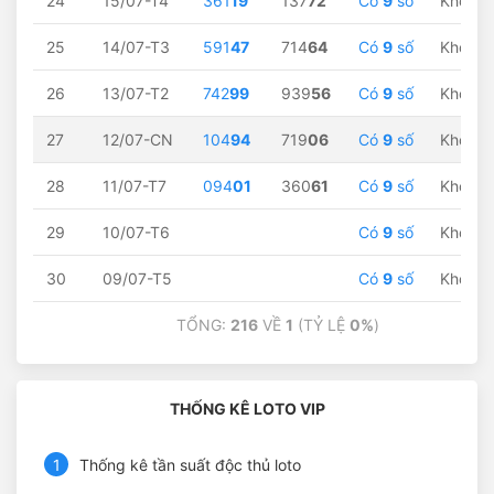
24
15/07-T4
361
19
137
72
Có
9
số
Không 
25
14/07-T3
591
47
714
64
Có
9
số
Không 
26
13/07-T2
742
99
939
56
Có
9
số
Không 
27
12/07-CN
104
94
719
06
Có
9
số
Không 
28
11/07-T7
094
01
360
61
Có
9
số
Không 
29
10/07-T6
Có
9
số
Không 
30
09/07-T5
Có
9
số
Không 
TỔNG:
216
VỀ
1
(TỶ LỆ
0%
)
THỐNG KÊ LOTO VIP
1
Thống kê tần suất độc thủ loto