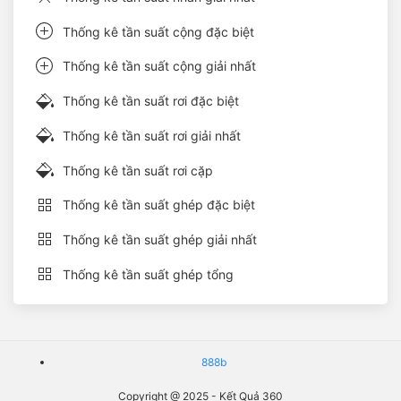
Thống kê tần suất cộng đặc biệt
Thống kê tần suất cộng giải nhất
Thống kê tần suất rơi đặc biệt
Thống kê tần suất rơi giải nhất
Thống kê tần suất rơi cặp
Thống kê tần suất ghép đặc biệt
Thống kê tần suất ghép giải nhất
Thống kê tần suất ghép tổng
888b
Copyright @ 2025 - Kết Quả 360