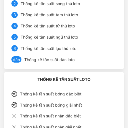
2
Thống kê tần suất song thủ loto
3
Thống kê tần suất tam thủ loto
4
Thống kê tần suất tứ thủ loto
5
Thống kê tần suất ngũ thủ loto
6
Thống kê tần suất lục thủ loto
dàn
Thống kê tần suất dàn loto
THỐNG KÊ TẦN SUẤT LOTO
Thống kê tần suất bóng đặc biệt
Thống kê tần suất bóng giải nhất
Thống kê tần suất nhân đặc biệt
Thống kê tần suất nhân giải nhất