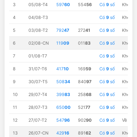
3
05/08-T4
597
60
554
56
Có
9
số
Không 
4
04/08-T3
Có
9
số
Không 
5
03/08-T2
792
47
272
41
Có
9
số
Không 
6
02/08-CN
119
09
011
83
Có
9
số
Không 
7
01/08-T7
Có
9
số
Không 
8
31/07-T6
417
10
169
59
Có
9
số
Không 
9
30/07-T5
508
34
840
97
Có
9
số
Không 
10
29/07-T4
399
83
258
68
Có
9
số
Không 
11
28/07-T3
650
00
521
77
Có
9
số
Không 
12
27/07-T2
547
96
902
90
Có
9
số
Về
96
13
26/07-CN
429
16
891
62
Có
9
số
Không 