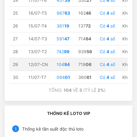
24
17/07-T6
457
39
350
27
Có
4
số
Không 
25
16/07-T5
967
63
162
46
Có
4
số
Không 
26
15/07-T4
361
19
137
72
Có
4
số
Không 
27
14/07-T3
591
47
714
64
Có
4
số
Không 
28
13/07-T2
742
99
939
56
Có
4
số
Không 
29
12/07-CN
104
94
719
06
Có
4
số
Không 
30
11/07-T7
094
01
360
61
Có
4
số
Không 
TỔNG:
104
VỀ
3
(TỶ LỆ
2%
)
THỐNG KÊ LOTO VIP
1
Thống kê tần suất độc thủ loto