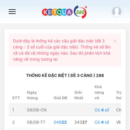
Dưới đây là thống kê các cầu giải đặc biệt (đề 3
càng - 3 số cuối của giải đặc biệt). Thống kê số lần
về và đã về những ngày nào. Sau đó phân tích khả
năng về trong tương lai
THỐNG KÊ ĐẶC BIỆT ( ĐỀ 3 CÀNG ) 288
Khả
Ngày
Giải
năng
Trạng
STT
tháng
Giải ĐB
Nhất
về
thái
1
09/08-CN
Có
4
số
Chờ...
2
08/08-T7
049
22
343
27
Có
4
số
Về
22