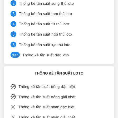
2
Thống kê tần suất song thủ loto
3
Thống kê tần suất tam thủ loto
4
Thống kê tần suất tứ thủ loto
5
Thống kê tần suất ngũ thủ loto
6
Thống kê tần suất lục thủ loto
dàn
Thống kê tần suất dàn loto
THỐNG KÊ TẦN SUẤT LOTO
Thống kê tần suất bóng đặc biệt
Thống kê tần suất bóng giải nhất
Thống kê tần suất nhân đặc biệt
Thống kê tần suất nhân giải nhất