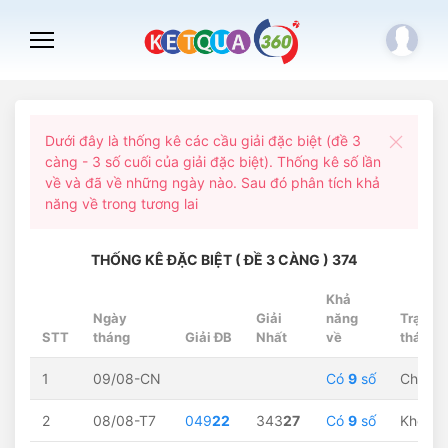
Dưới đây là thống kê các cầu giải đặc biệt (đề 3
càng - 3 số cuối của giải đặc biệt). Thống kê số lần
về và đã về những ngày nào. Sau đó phân tích khả
năng về trong tương lai
THỐNG KÊ ĐẶC BIỆT ( ĐỀ 3 CÀNG ) 374
Khả
Ngày
Giải
năng
Trạng
STT
tháng
Giải ĐB
Nhất
về
thái
1
09/08-CN
Có
9
số
Chờ...
2
08/08-T7
049
22
343
27
Có
9
số
Không 