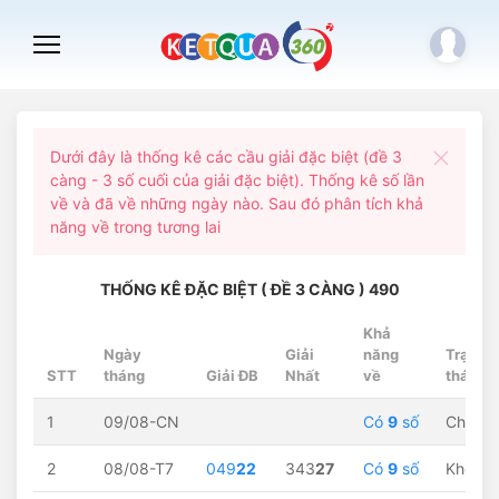
Dưới đây là thống kê các cầu giải đặc biệt (đề 3
càng - 3 số cuối của giải đặc biệt). Thống kê số lần
về và đã về những ngày nào. Sau đó phân tích khả
năng về trong tương lai
THỐNG KÊ ĐẶC BIỆT ( ĐỀ 3 CÀNG ) 490
Khả
Ngày
Giải
năng
Trạng
STT
tháng
Giải ĐB
Nhất
về
thái
1
09/08-CN
Có
9
số
Chờ...
2
08/08-T7
049
22
343
27
Có
9
số
Không 