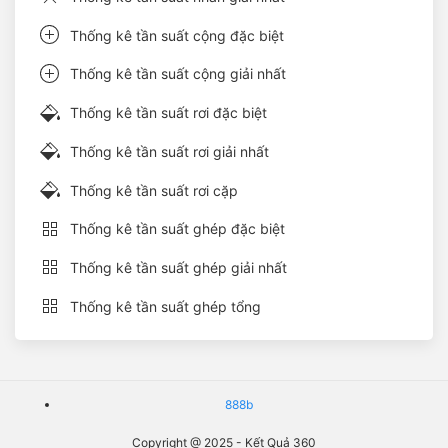
Thống kê tần suất cộng đặc biệt
Thống kê tần suất cộng giải nhất
Thống kê tần suất rơi đặc biệt
Thống kê tần suất rơi giải nhất
Thống kê tần suất rơi cặp
Thống kê tần suất ghép đặc biệt
Thống kê tần suất ghép giải nhất
Thống kê tần suất ghép tổng
888b
Copyright @ 2025 - Kết Quả 360