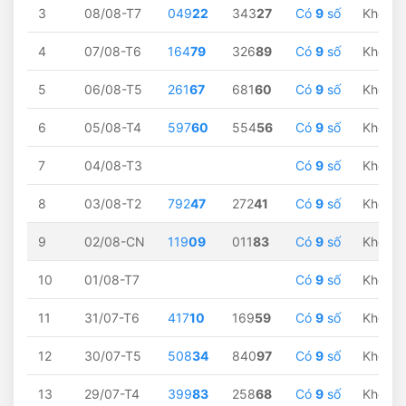
3
08/08-T7
049
22
343
27
Có
9
số
Không 
4
07/08-T6
164
79
326
89
Có
9
số
Không 
5
06/08-T5
261
67
681
60
Có
9
số
Không 
6
05/08-T4
597
60
554
56
Có
9
số
Không 
7
04/08-T3
Có
9
số
Không 
8
03/08-T2
792
47
272
41
Có
9
số
Không 
9
02/08-CN
119
09
011
83
Có
9
số
Không 
10
01/08-T7
Có
9
số
Không 
11
31/07-T6
417
10
169
59
Có
9
số
Không 
12
30/07-T5
508
34
840
97
Có
9
số
Không 
13
29/07-T4
399
83
258
68
Có
9
số
Không 