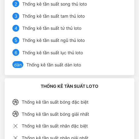
2
Thống kê tần suất song thủ loto
3
Thống kê tần suất tam thủ loto
4
Thống kê tần suất tứ thủ loto
5
Thống kê tần suất ngũ thủ loto
6
Thống kê tần suất lục thủ loto
dàn
Thống kê tần suất dàn loto
THỐNG KÊ TẦN SUẤT LOTO
Thống kê tần suất bóng đặc biệt
Thống kê tần suất bóng giải nhất
Thống kê tần suất nhân đặc biệt
Thống kê tần suất nhân giải nhất