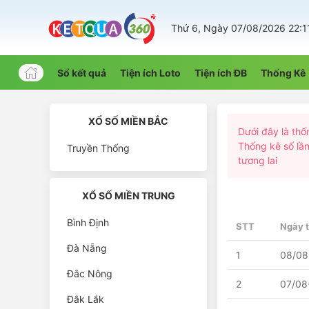
Thứ 6, Ngày 07/08/2026 22:1
Sổ kết quả
Tiện ích Loto
Tiện ích ĐB
Thống Kê
XỔ SỐ MIỀN BẮC
Dưới đây là thố
Thống kê số lầ
Truyền Thống
tương lai
XỔ SỐ MIỀN TRUNG
Bình Định
STT
Ngày 
Đà Nẵng
1
08/08
Đắc Nông
2
07/08
Đắk Lắk