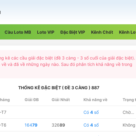
1
Cầu Loto MB
Loto VIP
Đặc Biệt VIP
Kênh Chốt
Kênh Lo
ng kê các cầu giải đặc biệt (đề 3 càng - 3 số cuối của giải đặc biệt).
n về và đã về những ngày nào. Sau đó phân tích khả năng về trong
THỐNG KÊ ĐẶC BIỆT ( ĐỀ 3 CÀNG ) 887
tháng
Giải ĐB
Giải Nhất
Khả năng về
Trạng 
-T7
Có
4
số
Chờ...
-T6
164
79
326
89
Có
4
số
Không