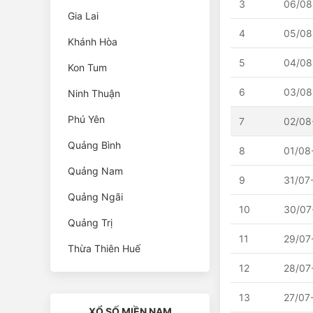
3
06/08
Gia Lai
4
05/08
Khánh Hòa
5
04/08
Kon Tum
6
03/08
Ninh Thuận
Phú Yên
7
02/08
Quảng Bình
8
01/08
Quảng Nam
9
31/07
Quảng Ngãi
10
30/07
Quảng Trị
11
29/07
Thừa Thiên Huế
12
28/07
13
27/07
XỔ SỐ MIỀN NAM