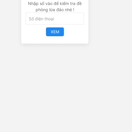
Nhập số vào để kiểm tra đề
phòng lừa đảo nhé !
XEM