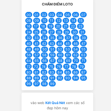
CHẨM ĐIỂM LOTO
00
01
02
03
04
05
06
07
08
09
10
11
12
13
14
15
16
17
18
19
20
21
22
23
24
25
26
27
28
29
30
31
32
33
34
35
36
37
38
39
40
41
42
43
44
45
46
47
48
49
50
51
52
53
54
55
56
57
58
59
60
61
62
63
64
65
66
67
68
69
70
71
72
73
74
75
76
77
78
79
80
81
82
83
84
85
86
87
88
89
90
91
92
93
94
95
96
97
98
99
vào web
Kết Quả Nét
xem các số
đẹp hôm nay