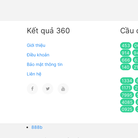
Kết quả 360
Cầu 
Giới thiệu
453
0
914
9
Điều khoản
666
6
Bảo mật thông tin
140
2
Liên hệ
1334
1171
2
7995
4085
0925
888b