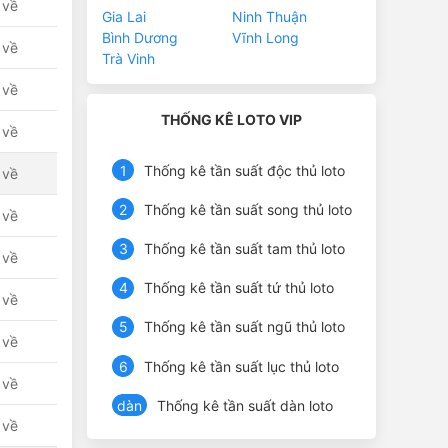
 về
Gia Lai
Ninh Thuận
Bình Dương
Vĩnh Long
 về
Trà Vinh
 về
THỐNG KÊ LOTO VIP
 về
1
Thống kê tần suất độc thủ loto
 về
2
Thống kê tần suất song thủ loto
 về
3
Thống kê tần suất tam thủ loto
 về
4
Thống kê tần suất tứ thủ loto
 về
5
Thống kê tần suất ngũ thủ loto
 về
6
Thống kê tần suất lục thủ loto
 về
dàn
Thống kê tần suất dàn loto
 về