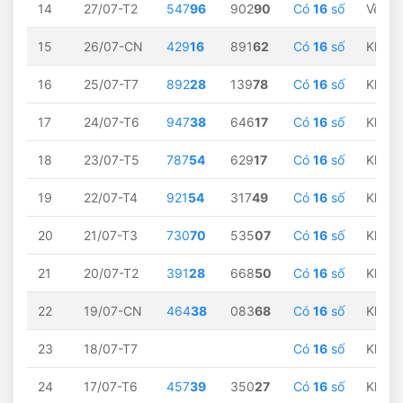
14
27/07-T2
547
96
902
90
Có
16
số
Về
96
15
26/07-CN
429
16
891
62
Có
16
số
Không
16
25/07-T7
892
28
139
78
Có
16
số
Không
17
24/07-T6
947
38
646
17
Có
16
số
Không
18
23/07-T5
787
54
629
17
Có
16
số
Không
19
22/07-T4
921
54
317
49
Có
16
số
Không
20
21/07-T3
730
70
535
07
Có
16
số
Không
21
20/07-T2
391
28
668
50
Có
16
số
Không
22
19/07-CN
464
38
083
68
Có
16
số
Không
23
18/07-T7
Có
16
số
Không
24
17/07-T6
457
39
350
27
Có
16
số
Không