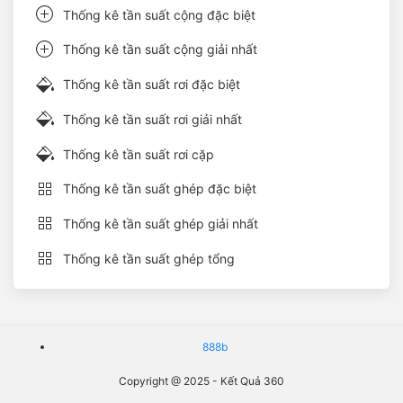
Thống kê tần suất cộng đặc biệt
Thống kê tần suất cộng giải nhất
Thống kê tần suất rơi đặc biệt
Thống kê tần suất rơi giải nhất
Thống kê tần suất rơi cặp
Thống kê tần suất ghép đặc biệt
Thống kê tần suất ghép giải nhất
Thống kê tần suất ghép tổng
888b
Copyright @ 2025 - Kết Quả 360