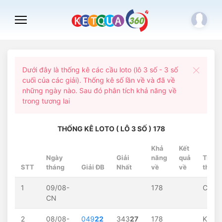
Dưới đây là thống kê các cầu loto (lô 3 số - 3 số
cuối của các giải). Thống kê số lần về và đã về
những ngày nào. Sau đó phân tích khả năng về
trong tương lai
THỐNG KÊ LOTO ( LÔ 3 SỐ ) 178
Khả
Kết
Ngày
Giải
năng
quả
Trạng
STT
tháng
Giải ĐB
Nhất
về
về
thái
1
09/08-
178
Chờ...
CN
2
08/08-
049
22
343
27
178
Khôn