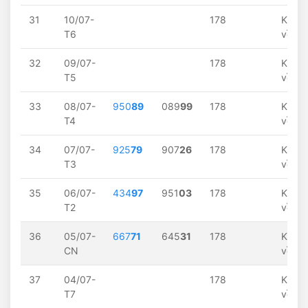
31
10/07-
178
Khôn
T6
về
32
09/07-
178
Khôn
T5
về
33
08/07-
950
89
089
99
178
Khôn
T4
về
34
07/07-
925
79
907
26
178
Khôn
T3
về
35
06/07-
434
97
951
03
178
Khôn
T2
về
36
05/07-
667
71
645
31
178
Khôn
CN
về
37
04/07-
178
Khôn
T7
về