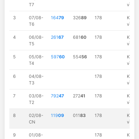
T7
về
3
07/08-
164
79
326
89
178
Khôn
T6
về
4
06/08-
261
67
681
60
178
Khôn
T5
về
5
05/08-
597
60
554
56
178
Khôn
T4
về
6
04/08-
178
Khôn
T3
về
7
03/08-
792
47
272
41
178
Khôn
T2
về
8
02/08-
119
09
011
83
178
Khôn
CN
về
9
01/08-
178
Khôn