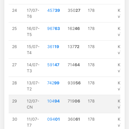
24
17/07-
457
39
350
27
178
Khôn
T6
về
25
16/07-
967
63
162
46
178
Khôn
T5
về
26
15/07-
361
19
137
72
178
Khôn
T4
về
27
14/07-
591
47
714
64
178
Khôn
T3
về
28
13/07-
742
99
939
56
178
Khôn
T2
về
29
12/07-
104
94
719
06
178
Khôn
CN
về
30
11/07-
094
01
360
61
178
Khôn
T7
về