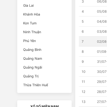
3
06/08
Gia Lai
4
05/08
Khánh Hòa
5
04/08
Kon Tum
6
03/08
Ninh Thuận
Phú Yên
7
02/08
Quảng Bình
8
01/08
Quảng Nam
9
31/07
Quảng Ngãi
10
30/07
Quảng Trị
11
29/07
Thừa Thiên Huế
12
28/07
13
27/07
XỔ SỐ MIỀN NAM