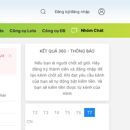
Đăng ký/đăng nhập
Nhóm Chát
to
Công cụ Loto
Công cụ ĐB
KẾT QUẢ 360 - THÔNG BÁO
Dựa
g
Nếu bạn là người chốt số giỏi. Hãy
đăng ký thành viên và đăng nhập để
tạo kênh chốt số. Khi đạt yêu cầu kênh
của bạn sẽ tự động bật kiếm tiền. Và
bạn sẽ kiếm tiền được từ kênh của
mình
thái
T2
T3
T4
T5
T6
T7
CN