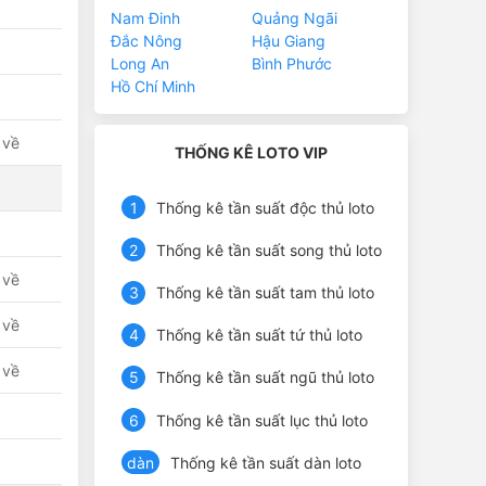
Nam Đinh
Quảng Ngãi
Đắc Nông
Hậu Giang
Long An
Bình Phước
Hồ Chí Minh
 về
THỐNG KÊ LOTO VIP
1
Thống kê tần suất độc thủ loto
2
Thống kê tần suất song thủ loto
 về
3
Thống kê tần suất tam thủ loto
 về
4
Thống kê tần suất tứ thủ loto
 về
5
Thống kê tần suất ngũ thủ loto
6
Thống kê tần suất lục thủ loto
dàn
Thống kê tần suất dàn loto