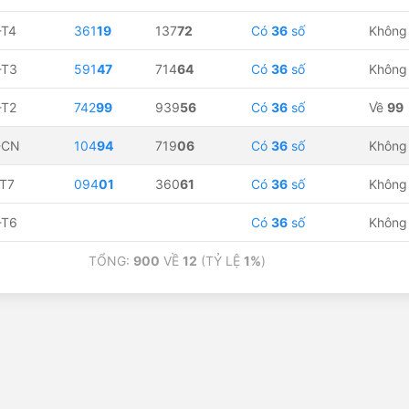
-T4
361
19
137
72
Có
36
số
Không
-T3
591
47
714
64
Có
36
số
Không
-T2
742
99
939
56
Có
36
số
Về
99
-CN
104
94
719
06
Có
36
số
Không
-T7
094
01
360
61
Có
36
số
Không
-T6
Có
36
số
Không
TỔNG:
900
VỀ
12
(TỶ LỆ
1%
)