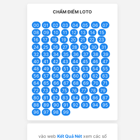
CHẨM ĐIỂM LOTO
00
01
02
03
04
05
06
07
08
09
10
11
12
13
14
15
16
17
18
19
20
21
22
23
24
25
26
27
28
29
30
31
32
33
34
35
36
37
38
39
40
41
42
43
44
45
46
47
48
49
50
51
52
53
54
55
56
57
58
59
60
61
62
63
64
65
66
67
68
69
70
71
72
73
74
75
76
77
78
79
80
81
82
83
84
85
86
87
88
89
90
91
92
93
94
95
96
97
98
99
vào web
Kết Quả Nét
xem các số