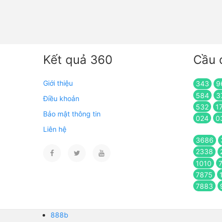
Kết quả 360
Cầu 
Giới thiệu
343
9
584
3
Điều khoản
532
1
Bảo mật thông tin
024
0
Liên hệ
3686
2338
1010
7875
7883
888b