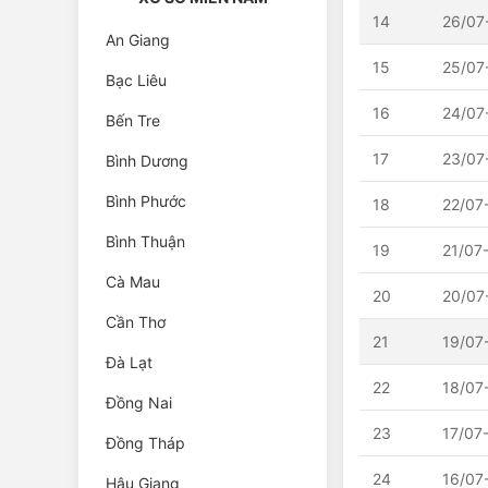
14
26/07
An Giang
15
25/07
Bạc Liêu
16
24/07
Bến Tre
17
23/07
Bình Dương
Bình Phước
18
22/07
Bình Thuận
19
21/07
Cà Mau
20
20/07
Cần Thơ
21
19/07
Đà Lạt
22
18/07
Đồng Nai
23
17/07
Đồng Tháp
24
16/07
Hậu Giang