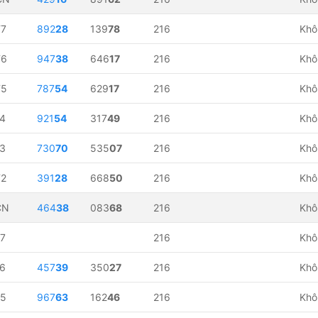
T7
892
28
139
78
216
Khô
T6
947
38
646
17
216
Khô
T5
787
54
629
17
216
Khô
T4
921
54
317
49
216
Khô
T3
730
70
535
07
216
Khô
T2
391
28
668
50
216
Khô
CN
464
38
083
68
216
Khô
T7
216
Khô
T6
457
39
350
27
216
Khô
T5
967
63
162
46
216
Khô