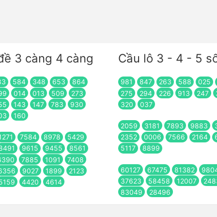
đề 3 càng 4 càng
Cầu lô 3 - 4 - 5 s
83
584
348
653
864
981
847
263
588
025
99
014
013
509
273
275
294
226
913
247
55
143
147
783
930
320
037
03
160
2059
3181
7893
9883
1271
7584
8978
5429
2352
0006
7566
2164
8491
9615
9455
8561
5117
8899
6390
7885
1091
7408
60127
67475
81382
980
6356
9027
1899
2123
37623
58458
12007
248
5159
4420
4614
83049
28496