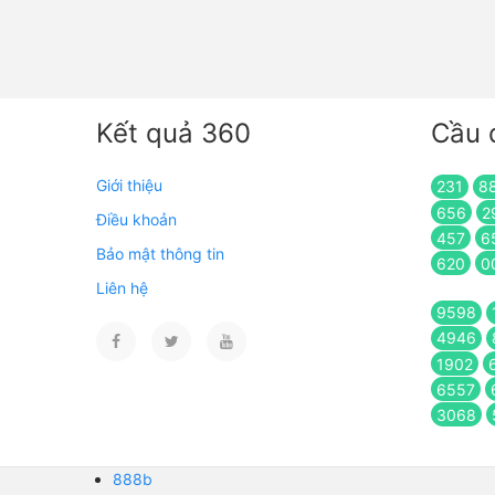
Kết quả 360
Cầu 
Giới thiệu
231
8
656
2
Điều khoản
457
6
Bảo mật thông tin
620
0
Liên hệ
9598
4946
1902
6557
3068
888b