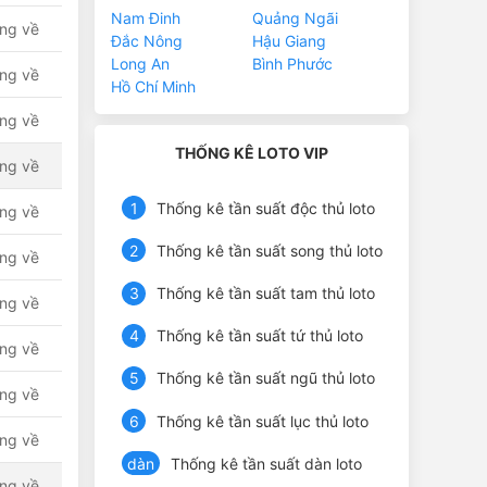
Nam Đinh
Quảng Ngãi
ng về
Đắc Nông
Hậu Giang
Long An
Bình Phước
ng về
Hồ Chí Minh
ng về
THỐNG KÊ LOTO VIP
ng về
1
Thống kê tần suất độc thủ loto
ng về
2
Thống kê tần suất song thủ loto
ng về
3
Thống kê tần suất tam thủ loto
ng về
4
Thống kê tần suất tứ thủ loto
ng về
5
Thống kê tần suất ngũ thủ loto
ng về
6
Thống kê tần suất lục thủ loto
ng về
dàn
Thống kê tần suất dàn loto
ng về