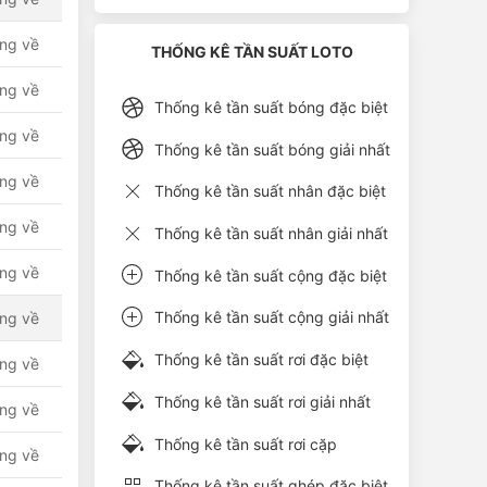
ng về
THỐNG KÊ TẦN SUẤT LOTO
ng về
Thống kê tần suất bóng đặc biệt
ng về
Thống kê tần suất bóng giải nhất
ng về
Thống kê tần suất nhân đặc biệt
ng về
Thống kê tần suất nhân giải nhất
ng về
Thống kê tần suất cộng đặc biệt
Thống kê tần suất cộng giải nhất
ng về
Thống kê tần suất rơi đặc biệt
ng về
Thống kê tần suất rơi giải nhất
ng về
Thống kê tần suất rơi cặp
ng về
Thống kê tần suất ghép đặc biệt