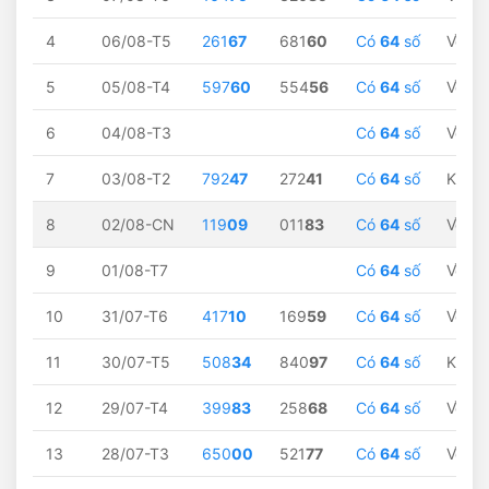
4
06/08-T5
261
67
681
60
Có
64
số
Về
67
5
05/08-T4
597
60
554
56
Có
64
số
Về
60
6
04/08-T3
Có
64
số
Về
60
7
03/08-T2
792
47
272
41
Có
64
số
Không
8
02/08-CN
119
09
011
83
Có
64
số
Về
09
9
01/08-T7
Có
64
số
Về
09
10
31/07-T6
417
10
169
59
Có
64
số
Về
10
11
30/07-T5
508
34
840
97
Có
64
số
Không
12
29/07-T4
399
83
258
68
Có
64
số
Về
83
13
28/07-T3
650
00
521
77
Có
64
số
Về
0