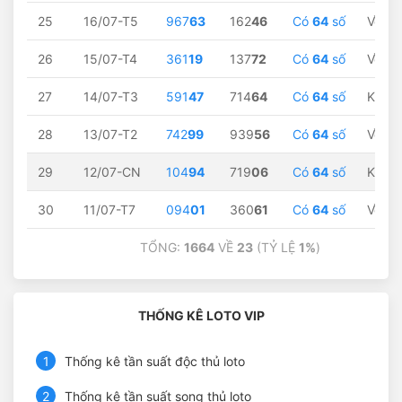
25
16/07-T5
967
63
162
46
Có
64
số
Về
63
26
15/07-T4
361
19
137
72
Có
64
số
Về
19
27
14/07-T3
591
47
714
64
Có
64
số
Không
28
13/07-T2
742
99
939
56
Có
64
số
Về
99
29
12/07-CN
104
94
719
06
Có
64
số
Không
30
11/07-T7
094
01
360
61
Có
64
số
Về
01
TỔNG:
1664
VỀ
23
(TỶ LỆ
1%
)
THỐNG KÊ LOTO VIP
1
Thống kê tần suất độc thủ loto
2
Thống kê tần suất song thủ loto