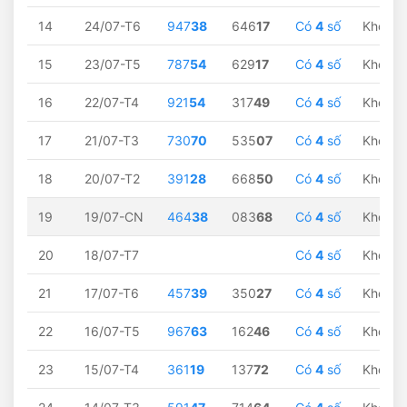
14
24/07-T6
947
38
646
17
Có
4
số
Không 
15
23/07-T5
787
54
629
17
Có
4
số
Không 
16
22/07-T4
921
54
317
49
Có
4
số
Không 
17
21/07-T3
730
70
535
07
Có
4
số
Không 
18
20/07-T2
391
28
668
50
Có
4
số
Không 
19
19/07-CN
464
38
083
68
Có
4
số
Không 
20
18/07-T7
Có
4
số
Không 
21
17/07-T6
457
39
350
27
Có
4
số
Không 
22
16/07-T5
967
63
162
46
Có
4
số
Không 
23
15/07-T4
361
19
137
72
Có
4
số
Không 