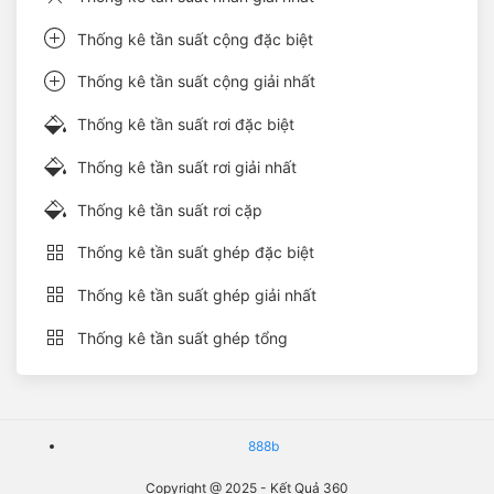
Thống kê tần suất cộng đặc biệt
Thống kê tần suất cộng giải nhất
Thống kê tần suất rơi đặc biệt
Thống kê tần suất rơi giải nhất
Thống kê tần suất rơi cặp
Thống kê tần suất ghép đặc biệt
Thống kê tần suất ghép giải nhất
Thống kê tần suất ghép tổng
888b
Copyright @ 2025 - Kết Quả 360