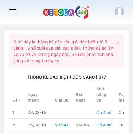
Dưới đây là thống kê các cầu giải đặc biệt (đề 3
càng - 3 số cuối của giải đặc biệt). Thống kê số lần
về và đã về những ngày nào. Sau đó phân tích khả
năng về trong tương lai
THỐNG KÊ ĐẶC BIỆT ( ĐỀ 3 CÀNG ) 677
Khả
Ngày
Giải
năng
Trạng
STT
tháng
Giải ĐB
Nhất
về
thái
1
06/08-T5
Có
4
số
Chờ...
2
05/08-T4
597
60
554
56
Có
4
số
Không 