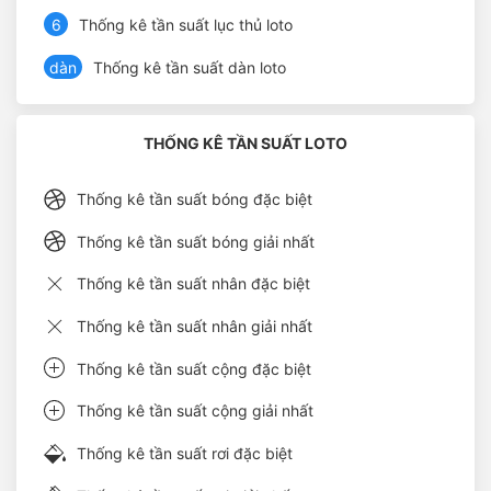
6
Thống kê tần suất lục thủ loto
dàn
Thống kê tần suất dàn loto
THỐNG KÊ TẦN SUẤT LOTO
Thống kê tần suất bóng đặc biệt
Thống kê tần suất bóng giải nhất
Thống kê tần suất nhân đặc biệt
Thống kê tần suất nhân giải nhất
Thống kê tần suất cộng đặc biệt
Thống kê tần suất cộng giải nhất
Thống kê tần suất rơi đặc biệt