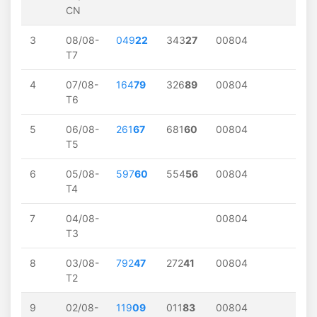
CN
về
3
08/08-
049
22
343
27
00804
Khô
T7
về
4
07/08-
164
79
326
89
00804
Khô
T6
về
5
06/08-
261
67
681
60
00804
Khô
T5
về
6
05/08-
597
60
554
56
00804
Khô
T4
về
7
04/08-
00804
Khô
T3
về
8
03/08-
792
47
272
41
00804
Khô
T2
về
9
02/08-
119
09
011
83
00804
Khô