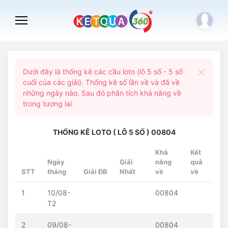
Dưới đây là thống kê các cầu loto (lô 5 số - 5 số
cuối của các giải). Thống kê số lần về và đã về
những ngày nào. Sau đó phân tích khả năng về
trong tương lai
THỐNG KÊ LOTO ( LÔ 5 SỐ ) 00804
Khả
Kết
Ngày
Giải
năng
quả
Trạ
STT
tháng
Giải ĐB
Nhất
về
về
thái
1
10/08-
00804
Chờ.
T2
2
09/08-
00804
Khô