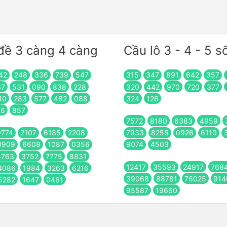
đề 3 càng 4 càng
Cầu lô 3 - 4 - 5 s
42
248
336
739
547
315
347
891
642
357
67
531
090
838
228
320
442
970
720
377
10
283
577
482
088
324
126
56
857
7572
8180
6383
4959
9774
2107
6185
2208
7933
8255
0926
6110
0909
6608
1087
0356
9074
4503
5763
3752
7775
8831
12417
35593
24917
768
4086
1984
3263
6216
39068
88781
76025
914
5282
1647
0461
95587
19660