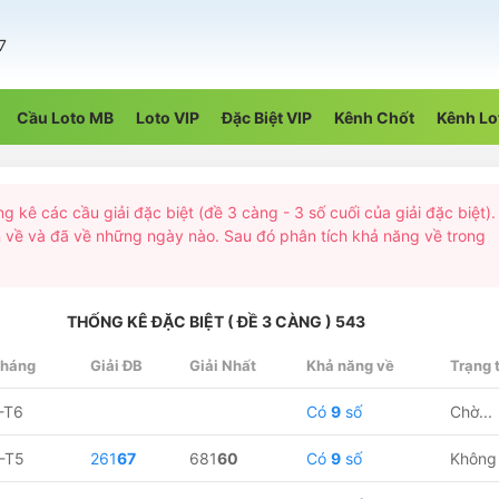
7
Cầu Loto MB
Loto VIP
Đặc Biệt VIP
Kênh Chốt
Kênh Lo
ng kê các cầu giải đặc biệt (đề 3 càng - 3 số cuối của giải đặc biệt).
n về và đã về những ngày nào. Sau đó phân tích khả năng về trong
THỐNG KÊ ĐẶC BIỆT ( ĐỀ 3 CÀNG ) 543
tháng
Giải ĐB
Giải Nhất
Khả năng về
Trạng 
-T6
Có
9
số
Chờ...
-T5
261
67
681
60
Có
9
số
Không