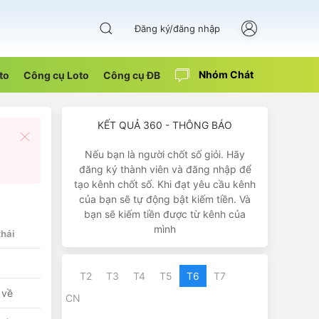
Đăng ký/đăng nhập
Nhóm Chát
to
Công cụ Loto
Công cụ ĐB
KẾT QUẢ 360 - THÔNG BÁO
Nếu bạn là người chốt số giỏi. Hãy
đăng ký thành viên và đăng nhập để
tạo kênh chốt số. Khi đạt yêu cầu kênh
của bạn sẽ tự động bật kiếm tiền. Và
bạn sẽ kiếm tiền được từ kênh của
mình
thái
T2
T3
T4
T5
T6
T7
 về
CN