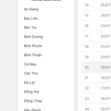
14
25/07
An Giang
15
24/07
Bạc Liêu
16
23/07
Bến Tre
17
22/07
Bình Dương
Bình Phước
18
21/07
Bình Thuận
19
20/07
Cà Mau
20
19/07
Cần Thơ
21
18/07
Đà Lạt
22
17/07
Đồng Nai
23
16/07
Đồng Tháp
24
15/07
Hậu Giang