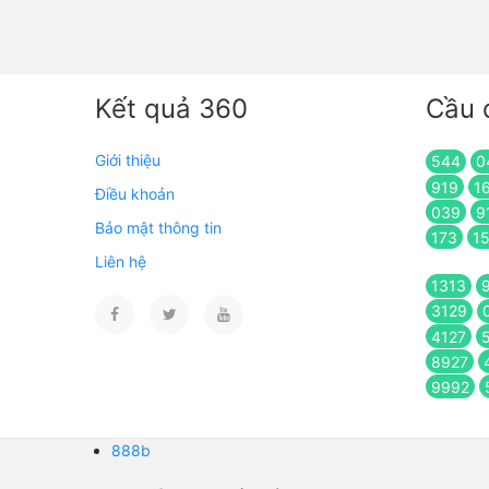
Kết quả 360
Cầu 
Giới thiệu
544
0
919
1
Điều khoản
039
9
Bảo mật thông tin
173
1
Liên hệ
1313
3129
4127
8927
9992
888b