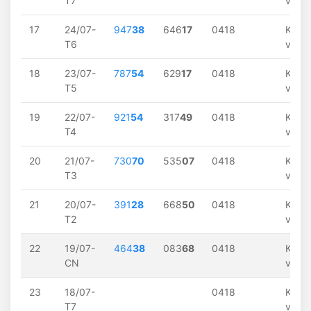
T7
về
17
24/07-
947
38
646
17
0418
Khôn
T6
về
18
23/07-
787
54
629
17
0418
Khôn
T5
về
19
22/07-
921
54
317
49
0418
Khôn
T4
về
20
21/07-
730
70
535
07
0418
Khôn
T3
về
21
20/07-
391
28
668
50
0418
Khôn
T2
về
22
19/07-
464
38
083
68
0418
Khôn
CN
về
23
18/07-
0418
Khôn
T7
về