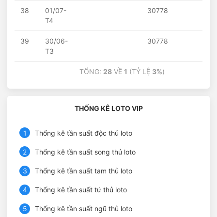
38
01/07-
30778
Khô
T4
về
39
30/06-
30778
Khô
T3
về
TỔNG:
28
VỀ
1
(TỶ LỆ
3%
)
THỐNG KÊ LOTO VIP
1
Thống kê tần suất độc thủ loto
2
Thống kê tần suất song thủ loto
3
Thống kê tần suất tam thủ loto
4
Thống kê tần suất tứ thủ loto
5
Thống kê tần suất ngũ thủ loto