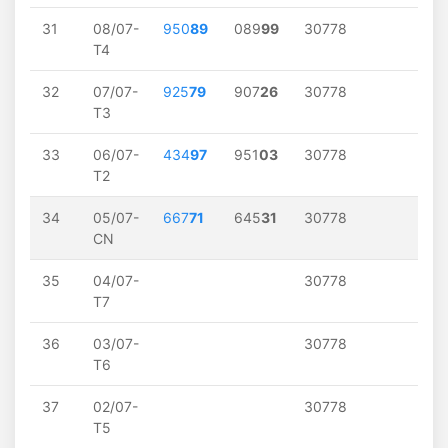
31
08/07-
950
89
089
99
30778
Khô
T4
về
32
07/07-
925
79
907
26
30778
Khô
T3
về
33
06/07-
434
97
951
03
30778
Khô
T2
về
34
05/07-
667
71
645
31
30778
Khô
CN
về
35
04/07-
30778
Khô
T7
về
36
03/07-
30778
Khô
T6
về
37
02/07-
30778
Khô
T5
về