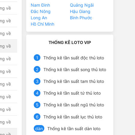
Nam Đinh
Quảng Ngãi
ng về
Đắc Nông
Hậu Giang
Long An
Bình Phước
ng về
Hồ Chí Minh
ng về
THỐNG KÊ LOTO VIP
ng về
1
Thống kê tần suất độc thủ loto
ng về
2
Thống kê tần suất song thủ loto
ng về
3
Thống kê tần suất tam thủ loto
ng về
4
Thống kê tần suất tứ thủ loto
ng về
5
Thống kê tần suất ngũ thủ loto
ng về
6
Thống kê tần suất lục thủ loto
ng về
dàn
Thống kê tần suất dàn loto
ng về