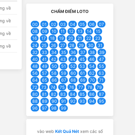
ng về
CHẨM ĐIỂM LOTO
ng về
00
01
02
03
04
05
06
07
08
09
10
11
12
13
14
15
ng về
16
17
18
19
20
21
22
23
24
25
26
27
28
29
30
31
ng về
32
33
34
35
36
37
38
39
40
41
42
43
44
45
46
47
48
49
50
51
52
53
54
55
56
57
58
59
60
61
62
63
64
65
66
67
68
69
70
71
72
73
74
75
76
77
78
79
80
81
82
83
84
85
86
87
88
89
90
91
92
93
94
95
96
97
98
99
vào web
Kết Quả Nét
xem các số