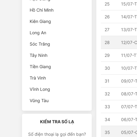
25
15/07-
Hồ Chí Minh
26
14/07-
Kiên Giang
27
13/07-
Long An
28
12/07-
Sóc Trăng
Tây Ninh
29
11/07-T
Tiền Giang
30
10/07-
Trà Vinh
31
09/07-
Vĩnh Long
32
08/07-
Vũng Tàu
33
07/07-
34
06/07-
KIỂM TRA SỐ LẠ
35
05/07-
Số điện thoại lạ gọi đến bạn?