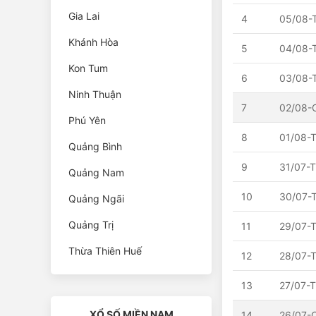
Gia Lai
4
05/08-
Khánh Hòa
5
04/08-
Kon Tum
6
03/08-
Ninh Thuận
7
02/08-
Phú Yên
8
01/08-
Quảng Bình
9
31/07-
Quảng Nam
10
30/07-
Quảng Ngãi
Quảng Trị
11
29/07-
Thừa Thiên Huế
12
28/07-
13
27/07-
XỔ SỐ MIỀN NAM
14
26/07-