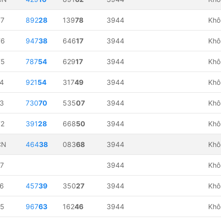
T7
892
28
139
78
3944
Khô
T6
947
38
646
17
3944
Khô
T5
787
54
629
17
3944
Khô
T4
921
54
317
49
3944
Khô
T3
730
70
535
07
3944
Khô
T2
391
28
668
50
3944
Khô
CN
464
38
083
68
3944
Khô
T7
3944
Khô
T6
457
39
350
27
3944
Khô
T5
967
63
162
46
3944
Khô