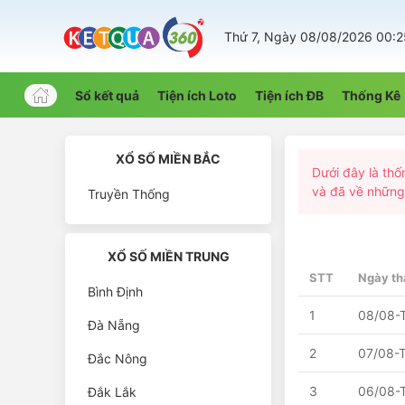
Thứ 7, Ngày 08/08/2026 00:2
Sổ kết quả
Tiện ích Loto
Tiện ích ĐB
Thống Kê
XỔ SỐ MIỀN BẮC
Dưới đây là thốn
và đã về những 
Truyền Thống
XỔ SỐ MIỀN TRUNG
STT
Ngày th
Bình Định
1
08/08-
Đà Nẵng
2
07/08-
Đắc Nông
3
06/08-
Đắk Lắk