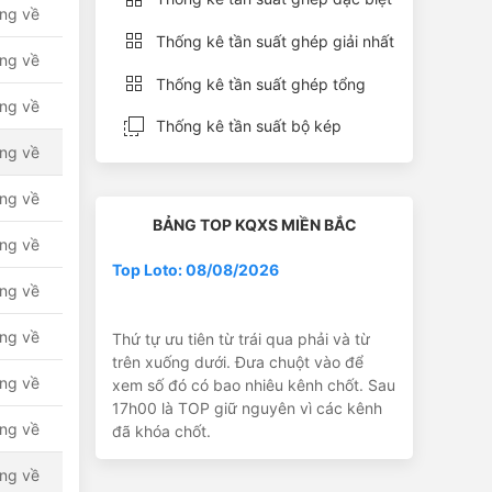
ng về
Thống kê tần suất ghép giải nhất
ng về
Thống kê tần suất ghép tổng
ng về
Thống kê tần suất bộ kép
ng về
ng về
BẢNG TOP KQXS MIỀN BẮC
ng về
Top Loto: 08/08/2026
ng về
ng về
Thứ tự ưu tiên từ trái qua phải và từ
trên xuống dưới. Đưa chuột vào để
ng về
xem số đó có bao nhiêu kênh chốt. Sau
17h00 là TOP giữ nguyên vì các kênh
ng về
đã khóa chốt.
ng về