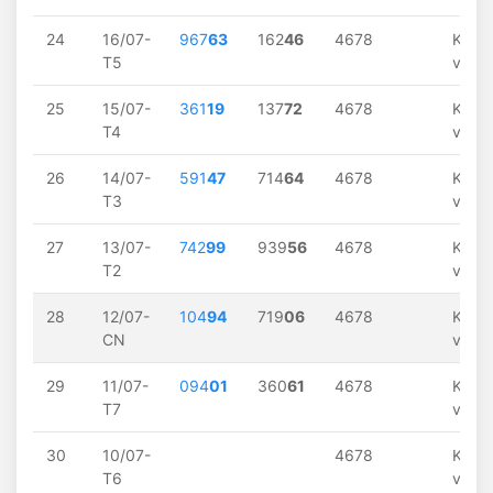
24
16/07-
967
63
162
46
4678
Khôn
T5
về
25
15/07-
361
19
137
72
4678
Khôn
T4
về
26
14/07-
591
47
714
64
4678
Khôn
T3
về
27
13/07-
742
99
939
56
4678
Khôn
T2
về
28
12/07-
104
94
719
06
4678
Khôn
CN
về
29
11/07-
094
01
360
61
4678
Khôn
T7
về
30
10/07-
4678
Khôn
T6
về