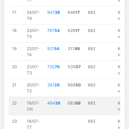
T7
về
17
24/07-
947
38
646
17
682
Khôn
T6
về
18
23/07-
787
54
629
17
682
Khôn
T5
về
19
22/07-
921
54
317
49
682
Khôn
T4
về
20
21/07-
730
70
535
07
682
Khôn
T3
về
21
20/07-
391
28
668
50
682
Khôn
T2
về
22
19/07-
464
38
083
68
682
Khôn
CN
về
23
18/07-
682
Khôn
T7
về