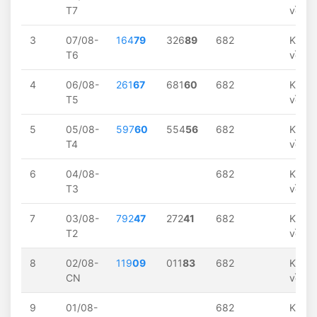
T7
về
3
07/08-
164
79
326
89
682
Khôn
T6
về
4
06/08-
261
67
681
60
682
Khôn
T5
về
5
05/08-
597
60
554
56
682
Khôn
T4
về
6
04/08-
682
Khôn
T3
về
7
03/08-
792
47
272
41
682
Khôn
T2
về
8
02/08-
119
09
011
83
682
Khôn
CN
về
9
01/08-
682
Khôn