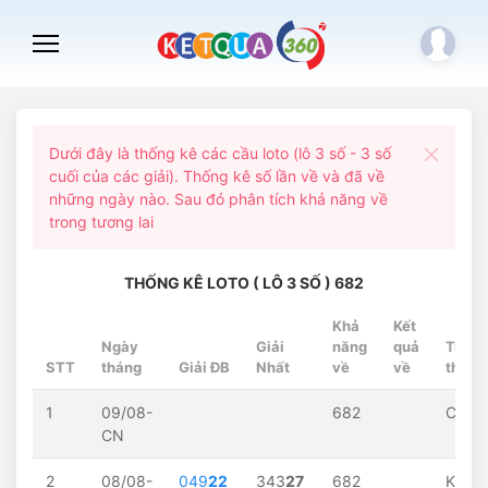
Dưới đây là thống kê các cầu loto (lô 3 số - 3 số
cuối của các giải). Thống kê số lần về và đã về
những ngày nào. Sau đó phân tích khả năng về
trong tương lai
THỐNG KÊ LOTO ( LÔ 3 SỐ ) 682
Khả
Kết
Ngày
Giải
năng
quả
Trạng
STT
tháng
Giải ĐB
Nhất
về
về
thái
1
09/08-
682
Chờ...
CN
2
08/08-
049
22
343
27
682
Khôn