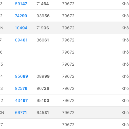
T3
591
47
714
64
79672
Khô
T2
742
99
939
56
79672
Khô
CN
104
94
719
06
79672
Khô
7
094
01
360
61
79672
Khô
T6
79672
Khô
T5
79672
Khô
T4
950
89
089
99
79672
Khô
T3
925
79
907
26
79672
Khô
T2
434
97
951
03
79672
Khô
CN
667
71
645
31
79672
Khô
T7
79672
Khô