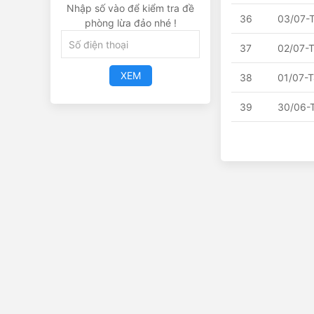
Nhập số vào để kiểm tra đề
36
03/07-
phòng lừa đảo nhé !
37
02/07-
XEM
38
01/07-
39
30/06-