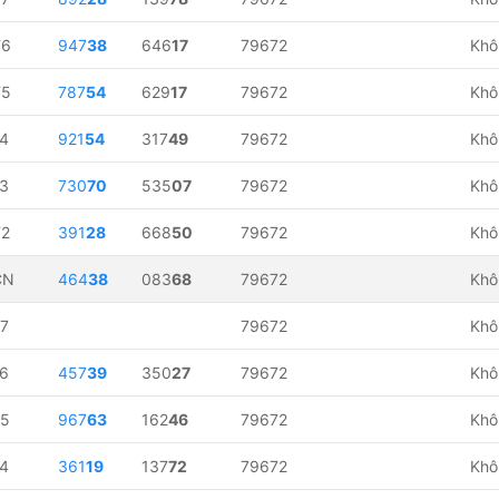
T6
947
38
646
17
79672
Khô
T5
787
54
629
17
79672
Khô
T4
921
54
317
49
79672
Khô
T3
730
70
535
07
79672
Khô
T2
391
28
668
50
79672
Khô
CN
464
38
083
68
79672
Khô
T7
79672
Khô
T6
457
39
350
27
79672
Khô
T5
967
63
162
46
79672
Khô
T4
361
19
137
72
79672
Khô