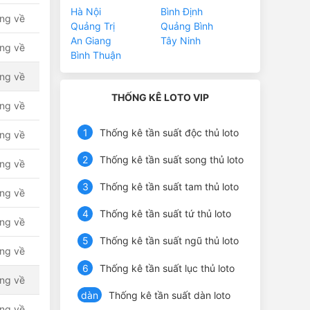
Hà Nội
Bình Định
ng về
Quảng Trị
Quảng Bình
An Giang
Tây Ninh
ng về
Bình Thuận
ng về
THỐNG KÊ LOTO VIP
ng về
1
Thống kê tần suất độc thủ loto
ng về
2
Thống kê tần suất song thủ loto
ng về
3
Thống kê tần suất tam thủ loto
ng về
4
Thống kê tần suất tứ thủ loto
ng về
5
Thống kê tần suất ngũ thủ loto
ng về
6
Thống kê tần suất lục thủ loto
ng về
dàn
Thống kê tần suất dàn loto
ng về