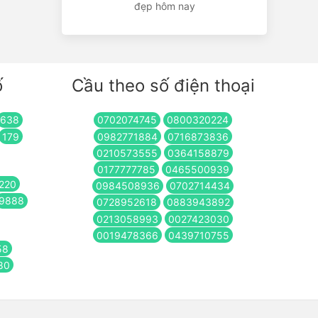
đẹp hôm nay
ố
Cầu theo số điện thoại
638
0702074745
0800320224
179
0982771884
0716873836
0210573555
0364158879
0177777785
0465500939
220
0984508936
0702714434
9888
0728952618
0883943892
0213058993
0027423030
0019478366
0439710755
58
80