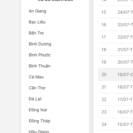
An Giang
15
24/07-
Bạc Liêu
16
23/07-
Bến Tre
17
22/07-
Bình Dương
18
21/07-
Bình Phước
19
20/07-
Bình Thuận
20
19/07-
Cà Mau
21
18/07-
Cần Thơ
Đà Lạt
22
17/07-
Đồng Nai
23
16/07-
Đồng Tháp
24
15/07-
Hậu Giang