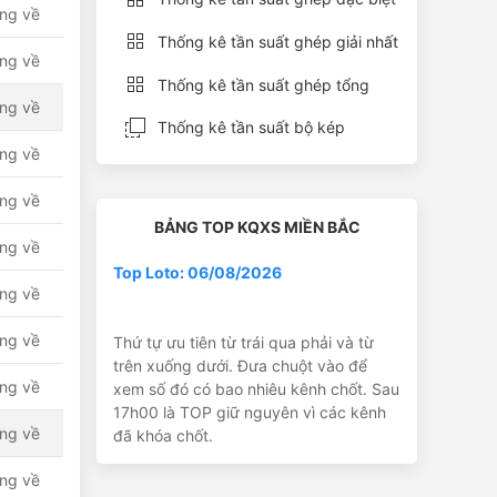
ng về
Thống kê tần suất ghép giải nhất
ng về
Thống kê tần suất ghép tổng
ng về
Thống kê tần suất bộ kép
ng về
ng về
BẢNG TOP KQXS MIỀN BẮC
ng về
Top Loto: 06/08/2026
ng về
ng về
Thứ tự ưu tiên từ trái qua phải và từ
trên xuống dưới. Đưa chuột vào để
ng về
xem số đó có bao nhiêu kênh chốt. Sau
17h00 là TOP giữ nguyên vì các kênh
ng về
đã khóa chốt.
ng về