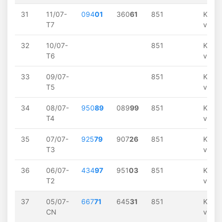
31
11/07-
094
01
360
61
851
Khôn
T7
về
32
10/07-
851
Khôn
T6
về
33
09/07-
851
Khôn
T5
về
34
08/07-
950
89
089
99
851
Khôn
T4
về
35
07/07-
925
79
907
26
851
Khôn
T3
về
36
06/07-
434
97
951
03
851
Khôn
T2
về
37
05/07-
667
71
645
31
851
Khôn
CN
về