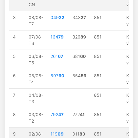
CN
về
3
08/08-
049
22
343
27
851
Khôn
T7
về
4
07/08-
164
79
326
89
851
Khôn
T6
về
5
06/08-
261
67
681
60
851
Khôn
T5
về
6
05/08-
597
60
554
56
851
Khôn
T4
về
7
04/08-
851
Khôn
T3
về
8
03/08-
792
47
272
41
851
Khôn
T2
về
9
02/08-
119
09
011
83
851
Khôn