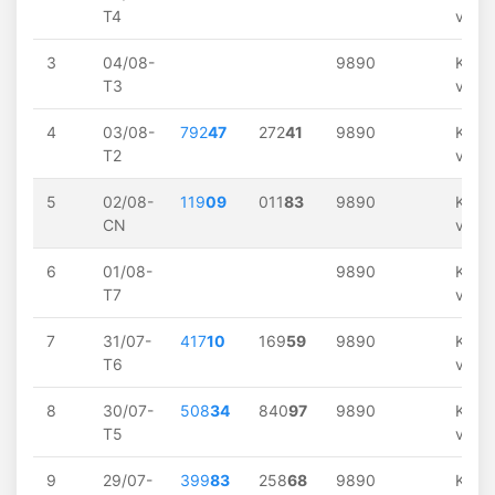
T4
về
3
04/08-
9890
Khôn
T3
về
4
03/08-
792
47
272
41
9890
Khôn
T2
về
5
02/08-
119
09
011
83
9890
Khôn
CN
về
6
01/08-
9890
Khôn
T7
về
7
31/07-
417
10
169
59
9890
Khôn
T6
về
8
30/07-
508
34
840
97
9890
Khôn
T5
về
9
29/07-
399
83
258
68
9890
Khôn