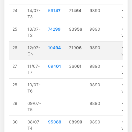
24
14/07-
591
47
714
64
9890
Khôn
T3
về
25
13/07-
742
99
939
56
9890
Khôn
T2
về
26
12/07-
104
94
719
06
9890
Khôn
CN
về
27
11/07-
094
01
360
61
9890
Khôn
T7
về
28
10/07-
9890
Khôn
T6
về
29
09/07-
9890
Khôn
T5
về
30
08/07-
950
89
089
99
9890
Khôn
T4
về