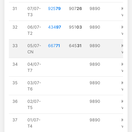
31
07/07-
925
79
907
26
9890
Khôn
T3
về
32
06/07-
434
97
951
03
9890
Khôn
T2
về
33
05/07-
667
71
645
31
9890
Khôn
CN
về
34
04/07-
9890
Khôn
T7
về
35
03/07-
9890
Khôn
T6
về
36
02/07-
9890
Khôn
T5
về
37
01/07-
9890
Khôn
T4
về