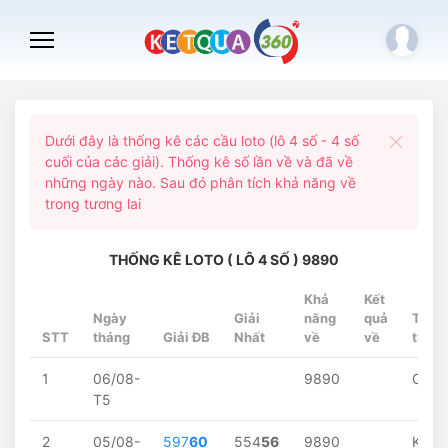
Dưới đây là thống kê các cầu loto (lô 4 số - 4 số
cuối của các giải). Thống kê số lần về và đã về
những ngày nào. Sau đó phân tích khả năng về
trong tương lai
THỐNG KÊ LOTO ( LÔ 4 SỐ ) 9890
Khả
Kết
Ngày
Giải
năng
quả
Trạn
STT
tháng
Giải ĐB
Nhất
về
về
thái
1
06/08-
9890
Chờ..
T5
2
05/08-
597
60
554
56
9890
Khôn