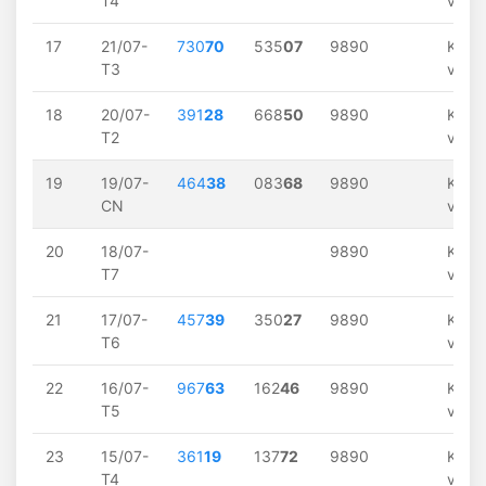
T4
về
17
21/07-
730
70
535
07
9890
Khôn
T3
về
18
20/07-
391
28
668
50
9890
Khôn
T2
về
19
19/07-
464
38
083
68
9890
Khôn
CN
về
20
18/07-
9890
Khôn
T7
về
21
17/07-
457
39
350
27
9890
Khôn
T6
về
22
16/07-
967
63
162
46
9890
Khôn
T5
về
23
15/07-
361
19
137
72
9890
Khôn
T4
về