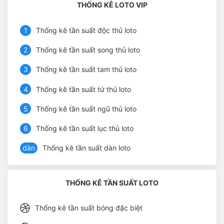
THỐNG KÊ LOTO VIP
1
Thống kê tần suất độc thủ loto
2
Thống kê tần suất song thủ loto
3
Thống kê tần suất tam thủ loto
4
Thống kê tần suất tứ thủ loto
5
Thống kê tần suất ngũ thủ loto
6
Thống kê tần suất lục thủ loto
dàn
Thống kê tần suất dàn loto
THỐNG KÊ TẦN SUẤT LOTO
Thống kê tần suất bóng đặc biệt