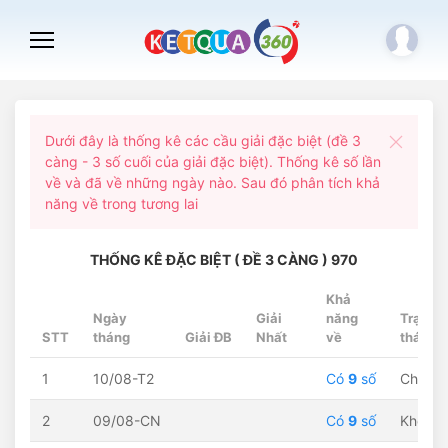
Dưới đây là thống kê các cầu giải đặc biệt (đề 3
càng - 3 số cuối của giải đặc biệt). Thống kê số lần
về và đã về những ngày nào. Sau đó phân tích khả
năng về trong tương lai
THỐNG KÊ ĐẶC BIỆT ( ĐỀ 3 CÀNG ) 970
Khả
Ngày
Giải
năng
Trạng
STT
tháng
Giải ĐB
Nhất
về
thái
1
10/08-T2
Có
9
số
Chờ...
2
09/08-CN
Có
9
số
Không 