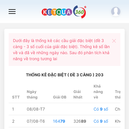
Dưới đây là thống kê các cầu giải đặc biệt (đề 3
càng - 3 số cuối của giải đặc biệt). Thống kê số lần
về và đã về những ngày nào. Sau đó phân tích khả
năng về trong tương lai
THỐNG KÊ ĐẶC BIỆT ( ĐỀ 3 CÀNG ) 203
Khả
Ngày
Giải
năng
Trạng
STT
tháng
Giải ĐB
Nhất
về
thái
1
08/08-T7
Có
9
số
Chờ...
2
07/08-T6
164
79
326
89
Có
9
số
Không 