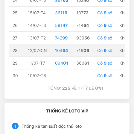
24
16/07-T5
967
63
162
46
Có
9
số
Không 
25
15/07-T4
361
19
137
72
Có
9
số
Không 
26
14/07-T3
591
47
714
64
Có
9
số
Không 
27
13/07-T2
742
99
939
56
Có
9
số
Không 
28
12/07-CN
104
94
719
06
Có
9
số
Không 
29
11/07-T7
094
01
360
61
Có
9
số
Không 
30
10/07-T6
Có
9
số
Không 
TỔNG:
225
VỀ
1
(TỶ LỆ
0%
)
THỐNG KÊ LOTO VIP
1
Thống kê tần suất độc thủ loto