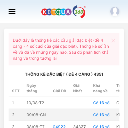
Dưới đây là thống kê các cầu giải đặc biệt (đề 4
càng - 4 số cuối của giải đặc biệt). Thống kê số lần
về và đã về những ngày nào. Sau đó phân tích khả
năng về trong tương lai
THỐNG KÊ ĐẶC BIỆT ( ĐỀ 4 CÀNG ) 4351
Ngày
Giải
Khả
Trạng
STT
tháng
Giải ĐB
Nhất
năng về
thái
1
10/08-T2
Có
16
số
Chờ...
2
09/08-CN
Có
16
số
Không
3
08/08-T7
049
22
343
27
Có
16
số
Không