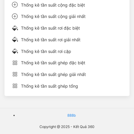
Thống kê tần suất cộng đặc biệt
Thống kê tần suất cộng giải nhất
Thống kê tần suất rơi đặc biệt
Thống kê tần suất rơi giải nhất
Thống kê tần suất rơi cặp
Thống kê tần suất ghép đặc biệt
Thống kê tần suất ghép giải nhất
Thống kê tần suất ghép tổng
888b
Copyright @ 2025 - Kết Quả 360