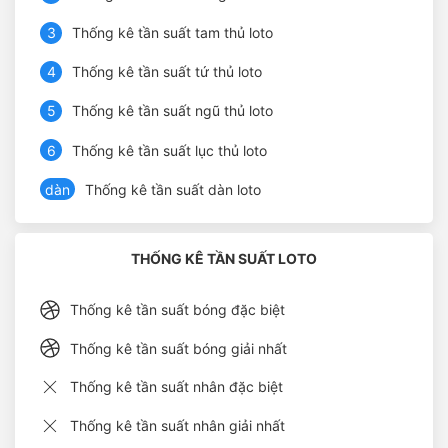
3
Thống kê tần suất tam thủ loto
4
Thống kê tần suất tứ thủ loto
5
Thống kê tần suất ngũ thủ loto
6
Thống kê tần suất lục thủ loto
dàn
Thống kê tần suất dàn loto
THỐNG KÊ TẦN SUẤT LOTO
Thống kê tần suất bóng đặc biệt
Thống kê tần suất bóng giải nhất
Thống kê tần suất nhân đặc biệt
Thống kê tần suất nhân giải nhất