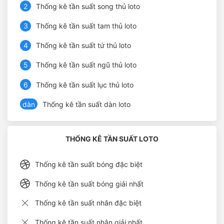
2
Thống kê tần suất song thủ loto
3
Thống kê tần suất tam thủ loto
4
Thống kê tần suất tứ thủ loto
5
Thống kê tần suất ngũ thủ loto
6
Thống kê tần suất lục thủ loto
dàn
Thống kê tần suất dàn loto
THỐNG KÊ TẦN SUẤT LOTO
Thống kê tần suất bóng đặc biệt
Thống kê tần suất bóng giải nhất
Thống kê tần suất nhân đặc biệt
Thống kê tần suất nhân giải nhất