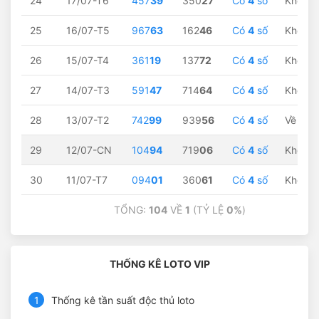
24
17/07-T6
457
39
350
27
Có
4
số
Không 
25
16/07-T5
967
63
162
46
Có
4
số
Không 
26
15/07-T4
361
19
137
72
Có
4
số
Không 
27
14/07-T3
591
47
714
64
Có
4
số
Không 
28
13/07-T2
742
99
939
56
Có
4
số
Về
99
29
12/07-CN
104
94
719
06
Có
4
số
Không 
30
11/07-T7
094
01
360
61
Có
4
số
Không 
TỔNG:
104
VỀ
1
(TỶ LỆ
0%
)
THỐNG KÊ LOTO VIP
1
Thống kê tần suất độc thủ loto