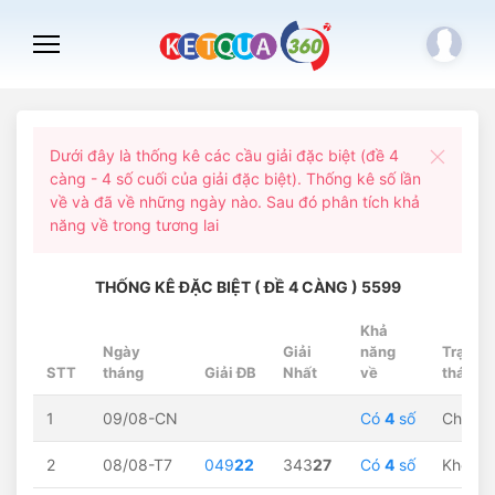
Dưới đây là thống kê các cầu giải đặc biệt (đề 4
càng - 4 số cuối của giải đặc biệt). Thống kê số lần
về và đã về những ngày nào. Sau đó phân tích khả
năng về trong tương lai
THỐNG KÊ ĐẶC BIỆT ( ĐỀ 4 CÀNG ) 5599
Khả
Ngày
Giải
năng
Trạng
STT
tháng
Giải ĐB
Nhất
về
thái
1
09/08-CN
Có
4
số
Chờ...
2
08/08-T7
049
22
343
27
Có
4
số
Không 