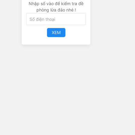
Nhập số vào để kiểm tra đề
phòng lừa đảo nhé !
XEM