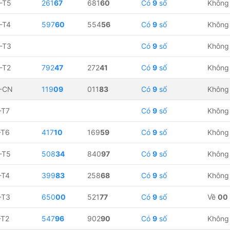
-T5
261
67
681
60
Có
9
số
Không
-T4
597
60
554
56
Có
9
số
Không
-T3
Có
9
số
Không
-T2
792
47
272
41
Có
9
số
Không
-CN
119
09
011
83
Có
9
số
Không
-T7
Có
9
số
Không
-T6
417
10
169
59
Có
9
số
Không
-T5
508
34
840
97
Có
9
số
Không
-T4
399
83
258
68
Có
9
số
Không
-T3
650
00
521
77
Có
9
số
Về
00
-T2
547
96
902
90
Có
9
số
Không