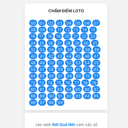
CHẨM ĐIỂM LOTO
00
01
02
03
04
05
06
07
08
09
10
11
12
13
14
15
16
17
18
19
20
21
22
23
24
25
26
27
28
29
30
31
32
33
34
35
36
37
38
39
40
41
42
43
44
45
46
47
48
49
50
51
52
53
54
55
56
57
58
59
60
61
62
63
64
65
66
67
68
69
70
71
72
73
74
75
76
77
78
79
80
81
82
83
84
85
86
87
88
89
90
91
92
93
94
95
96
97
98
99
vào web
Kết Quả Nét
xem các số