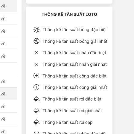
 về
THỐNG KÊ TẦN SUẤT LOTO
 về
Thống kê tần suất bóng đặc biệt
 về
Thống kê tần suất bóng giải nhất
 về
Thống kê tần suất nhân đặc biệt
 về
Thống kê tần suất nhân giải nhất
Thống kê tần suất cộng đặc biệt
 về
Thống kê tần suất cộng giải nhất
 về
Thống kê tần suất rơi đặc biệt
 về
Thống kê tần suất rơi giải nhất
 về
Thống kê tần suất rơi cặp
 về
Thống kê tần suất ghép đặc biệt