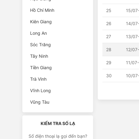
Hồ Chí Minh
25
15/07
Kiên Giang
26
14/07
Long An
27
13/07
Sóc Trăng
28
12/07
Tây Ninh
29
11/07
Tiền Giang
30
10/07
Trà Vinh
Vĩnh Long
Vũng Tàu
KIỂM TRA SỐ LẠ
Số điện thoại lạ gọi đến bạn?