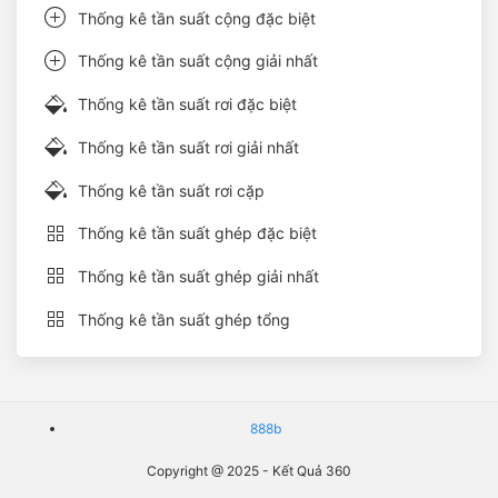
Thống kê tần suất cộng đặc biệt
Thống kê tần suất cộng giải nhất
Thống kê tần suất rơi đặc biệt
Thống kê tần suất rơi giải nhất
Thống kê tần suất rơi cặp
Thống kê tần suất ghép đặc biệt
Thống kê tần suất ghép giải nhất
Thống kê tần suất ghép tổng
888b
Copyright @ 2025 - Kết Quả 360