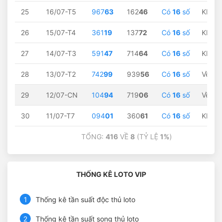
25
16/07-T5
967
63
162
46
Có
16
số
Không
26
15/07-T4
361
19
137
72
Có
16
số
Không
27
14/07-T3
591
47
714
64
Có
16
số
Không
28
13/07-T2
742
99
939
56
Có
16
số
Về
99
29
12/07-CN
104
94
719
06
Có
16
số
Về
94
30
11/07-T7
094
01
360
61
Có
16
số
Không
TỔNG:
416
VỀ
8
(TỶ LỆ
1%
)
THỐNG KÊ LOTO VIP
1
Thống kê tần suất độc thủ loto
2
Thống kê tần suất song thủ loto