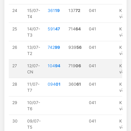
24
15/07-
361
19
137
72
041
Khôn
T4
về
25
14/07-
591
47
714
64
041
Khôn
T3
về
26
13/07-
742
99
939
56
041
Khôn
T2
về
27
12/07-
104
94
719
06
041
Khôn
CN
về
28
11/07-
094
01
360
61
041
Khôn
T7
về
29
10/07-
041
Khôn
T6
về
30
09/07-
041
Khôn
T5
về