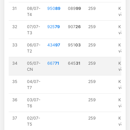
31
08/07-
950
89
089
99
259
Khôn
T4
về
32
07/07-
925
79
907
26
259
Khôn
T3
về
33
06/07-
434
97
951
03
259
Khôn
T2
về
34
05/07-
667
71
645
31
259
Khôn
CN
về
35
04/07-
259
Khôn
T7
về
36
03/07-
259
Khôn
T6
về
37
02/07-
259
Khôn
T5
về