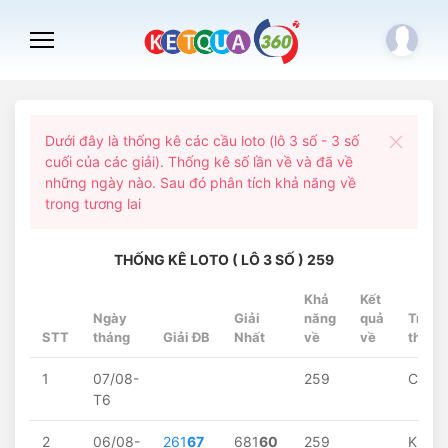
Dưới đây là thống kê các cầu loto (lô 3 số - 3 số
cuối của các giải). Thống kê số lần về và đã về
những ngày nào. Sau đó phân tích khả năng về
trong tương lai
THỐNG KÊ LOTO ( LÔ 3 SỐ ) 259
Khả
Kết
Ngày
Giải
năng
quả
Trạng
STT
tháng
Giải ĐB
Nhất
về
về
thái
1
07/08-
259
Chờ...
T6
2
06/08-
261
67
681
60
259
Khôn